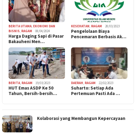
BERITA UTAMA
,
EKONOMI DAN
KESEHATAN
,
RAGAM
28/03/2023
Pengelolaan Biaya
BISNIS
,
RAGAM
08/04/2024
Harga Daging Sapi di Pasar
Pencemaran Berbasis Ak…
Bakauheni Men…
BERITA
,
RAGAM
19/03/2023
DAERAH
,
RAGAM
22/02/2023
HUT Emas ASDP Ke 50
Suharto: Setiap Ada
Tahun, Bersih-bersih…
Pertemuan Pasti Ada …
Kolaborasi yang Membangun Kepercayaan