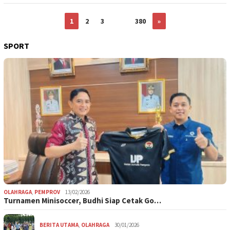
1
2
3
…
380
»
SPORT
OLAHRAGA
,
PEMPROV
13/02/2026
Turnamen Minisoccer, Budhi Siap Cetak Go…
BERITA UTAMA
,
OLAHRAGA
30/01/2026