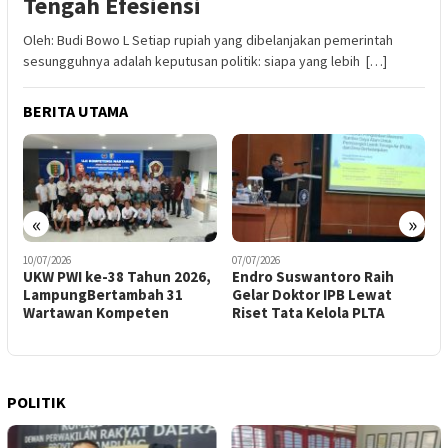
Tengah Efesiensi
Oleh: Budi Bowo L Setiap rupiah yang dibelanjakan pemerintah
sesungguhnya adalah keputusan politik: siapa yang lebih […]
BERITA UTAMA
«
»
10/07/2026
07/07/2026
0
UKW PWI ke-38 Tahun 2026,
Endro Suswantoro Raih
LampungBertambah 31
Gelar Doktor IPB Lewat
2
Wartawan Kompeten
Riset Tata Kelola PLTA
M
P
POLITIK