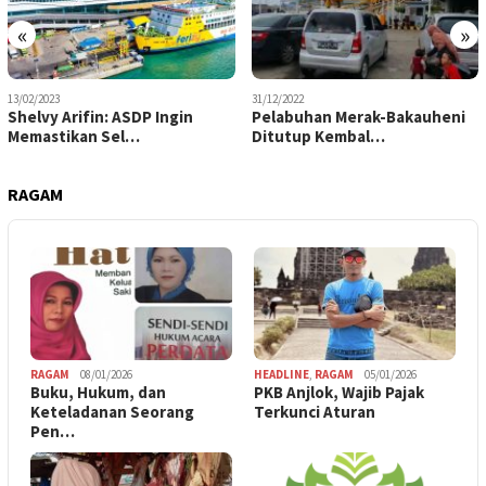
«
»
13/02/2023
31/12/2022
Shelvy Arifin: ASDP Ingin
Pelabuhan Merak-Bakauheni
Memastikan Sel…
Ditutup Kembal…
RAGAM
RAGAM
08/01/2026
HEADLINE
,
RAGAM
05/01/2026
Buku, Hukum, dan
PKB Anjlok, Wajib Pajak
Keteladanan Seorang
Terkunci Aturan
Pen…