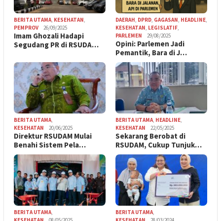
BERITA UTAMA
,
KESEHATAN
,
DAERAH
,
DPRD
,
GAGASAN
,
HEADLINE
,
PEMPROV
26/09/2025
KESEHATAN
,
LEGISLATIF
,
Imam Ghozali Hadapi
PARLEMEN
29/08/2025
Opini: Parlemen Jadi
Segudang PR di RSUDA…
Pemantik, Bara di J…
BERITA UTAMA
,
BERITA UTAMA
,
HEADLINE
,
KESEHATAN
20/06/2025
KESEHATAN
22/05/2025
Direktur RSUDAM Mulai
Sekarang Berobat di
Benahi Sistem Pela…
RSUDAM, Cukup Tunjuk…
BERITA UTAMA
,
BERITA UTAMA
,
KESEHATAN
08/05/2025
KESEHATAN
28/03/2024