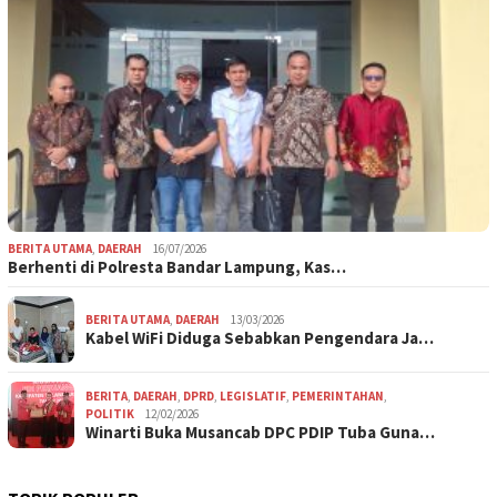
BERITA UTAMA
,
DAERAH
16/07/2026
Berhenti di Polresta Bandar Lampung, Kas…
BERITA UTAMA
,
DAERAH
13/03/2026
Kabel WiFi Diduga Sebabkan Pengendara Ja…
BERITA
,
DAERAH
,
DPRD
,
LEGISLATIF
,
PEMERINTAHAN
,
POLITIK
12/02/2026
Winarti Buka Musancab DPC PDIP Tuba Guna…