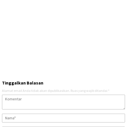
Tinggalkan Balasan
Alamat email Anda tidak akan dipublikasikan.
Ruas yang wajib ditandai
*