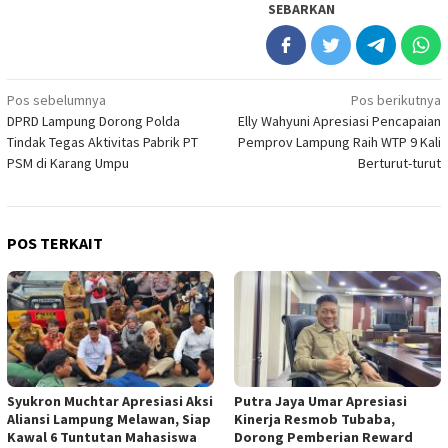
SEBARKAN
Navigasi
Pos sebelumnya
Pos berikutnya
DPRD Lampung Dorong Polda
Elly Wahyuni Apresiasi Pencapaian
pos
Tindak Tegas Aktivitas Pabrik PT
Pemprov Lampung Raih WTP 9 Kali
PSM di Karang Umpu
Berturut-turut
POS TERKAIT
Syukron Muchtar Apresiasi Aksi
Putra Jaya Umar Apresiasi
Aliansi Lampung Melawan, Siap
Kinerja Resmob Tubaba,
Kawal 6 Tuntutan Mahasiswa
Dorong Pemberian Reward