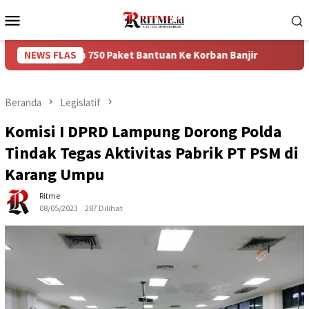
Loncat
Menu
ke
Mobile
konten
an 750 Paket Bantuan Ke Korban Banjir
NEWS FLAS
Puncak Arus Bal
Beranda
Legislatif
Komisi I DPRD Lampung Dorong Polda
Tindak Tegas Aktivitas Pabrik PT PSM di
Karang Umpu
Ritme
08/05/2023
287 Dilihat