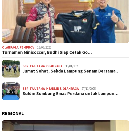
OLAHRAGA
,
PEMPROV
13/02/2026
Turnamen Minisoccer, Budhi Siap Cetak Go…
BERITA UTAMA
,
OLAHRAGA
30/01/2026
Jumat Sehat, Sekda Lampung Senam Bersama…
BERITA UTAMA
,
HEADLINE
,
OLAHRAGA
27/11/2025
Suldin Sumbang Emas Perdana untuk Lampun…
REGIONAL