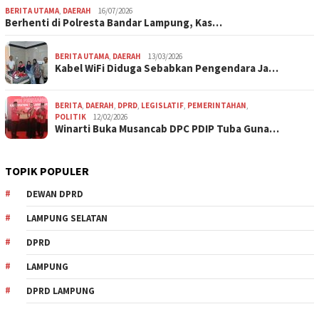
BERITA UTAMA
,
DAERAH
16/07/2026
Berhenti di Polresta Bandar Lampung, Kas…
BERITA UTAMA
,
DAERAH
13/03/2026
Kabel WiFi Diduga Sebabkan Pengendara Ja…
BERITA
,
DAERAH
,
DPRD
,
LEGISLATIF
,
PEMERINTAHAN
,
POLITIK
12/02/2026
Winarti Buka Musancab DPC PDIP Tuba Guna…
TOPIK POPULER
DEWAN DPRD
LAMPUNG SELATAN
DPRD
LAMPUNG
DPRD LAMPUNG