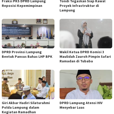
Fraksi PKS DPRD Lampung
Tondi Tegaskan Siap Kawal
Reposisi Kepemimpinan
Proyek Infrastruktur di
Lampung
DPRD Provinsi Lampung
Wakil Ketua DPRD Komisi 3
Bentuk Pansus Bahas LHP BPK
Maulidah Zauroh Pimpin Safari
Ramadan di Tubaba
Giri Akbar Hadiri Silaturahmi
DPRD Lampung Atensi HIV
Polda Lampung dalam
Menyebar Luas
Kegiatan Ramadhan