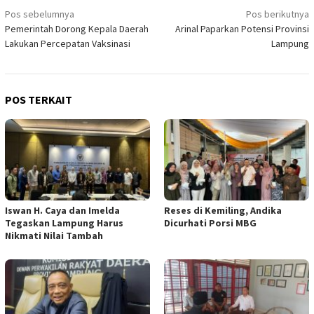
Navigasi
Pos sebelumnya
Pos berikutnya
Pemerintah Dorong Kepala Daerah
Arinal Paparkan Potensi Provinsi
pos
Lakukan Percepatan Vaksinasi
Lampung
POS TERKAIT
Iswan H. Caya dan Imelda
Reses di Kemiling, Andika
Tegaskan Lampung Harus
Dicurhati Porsi MBG
Nikmati Nilai Tambah