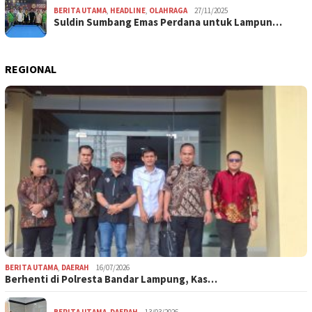
BERITA UTAMA
,
HEADLINE
,
OLAHRAGA
27/11/2025
Suldin Sumbang Emas Perdana untuk Lampun…
REGIONAL
BERITA UTAMA
,
DAERAH
16/07/2026
Berhenti di Polresta Bandar Lampung, Kas…
BERITA UTAMA
,
DAERAH
13/03/2026