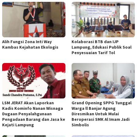
Alih Fungsi Zona Inti Way
Kolaborasi BTB dan IJP
Kambas Kejahatan Ekologis
Lampung, Edukasi Publik Soal
Penyesuaian Tarif Tol
LSM JERAT Akan Laporkan
Grand Opening SPPG Tunggal
Kadis Kominfo Nanan Wisnaga
Warga ll Banjar Agung
Dugaan Penyalahgunaan
Diresmikan Untuk Mulai
Pengadaan Barang dan Jasa ke
Beroperasi SMK Al Imam Jadi
Kejati Lampung
Simbolis