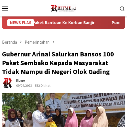
Loncat
Menu
ke
Mobile
konten
750 Paket Bantuan Ke Korban Banjir
NEWS FLAS
Puncak Arus Balik L
Beranda
Pemerintahan
Gubernur Arinal Salurkan Bansos 100
Paket Sembako Kepada Masyarakat
Tidak Mampu di Negeri Olok Gading
Ritme
09/04/2023
562 Dilihat