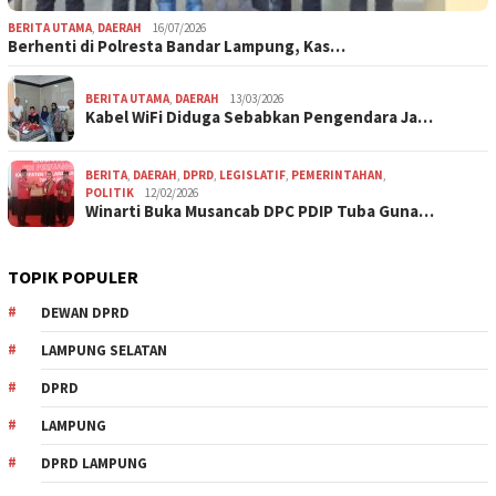
BERITA UTAMA
,
DAERAH
16/07/2026
Berhenti di Polresta Bandar Lampung, Kas…
BERITA UTAMA
,
DAERAH
13/03/2026
Kabel WiFi Diduga Sebabkan Pengendara Ja…
BERITA
,
DAERAH
,
DPRD
,
LEGISLATIF
,
PEMERINTAHAN
,
POLITIK
12/02/2026
Winarti Buka Musancab DPC PDIP Tuba Guna…
TOPIK POPULER
DEWAN DPRD
LAMPUNG SELATAN
DPRD
LAMPUNG
DPRD LAMPUNG