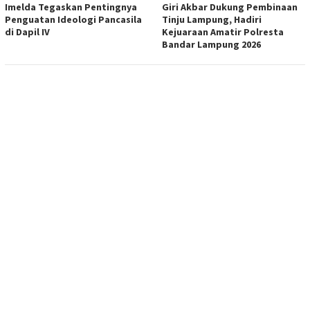
Imelda Tegaskan Pentingnya
Giri Akbar Dukung Pembinaan
Penguatan Ideologi Pancasila
Tinju Lampung, Hadiri
di Dapil IV
Kejuaraan Amatir Polresta
Bandar Lampung 2026