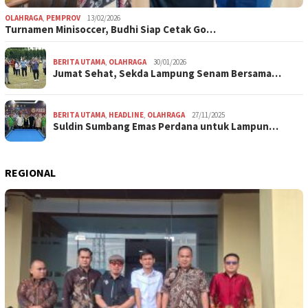
OLAHRAGA
,
PEMPROV
13/02/2026
Turnamen Minisoccer, Budhi Siap Cetak Go…
BERITA UTAMA
,
OLAHRAGA
30/01/2026
Jumat Sehat, Sekda Lampung Senam Bersama…
BERITA UTAMA
,
HEADLINE
,
OLAHRAGA
27/11/2025
Suldin Sumbang Emas Perdana untuk Lampun…
REGIONAL