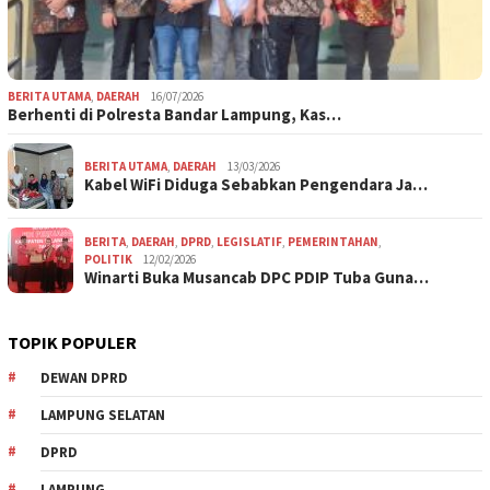
BERITA UTAMA
,
DAERAH
16/07/2026
Berhenti di Polresta Bandar Lampung, Kas…
BERITA UTAMA
,
DAERAH
13/03/2026
Kabel WiFi Diduga Sebabkan Pengendara Ja…
BERITA
,
DAERAH
,
DPRD
,
LEGISLATIF
,
PEMERINTAHAN
,
POLITIK
12/02/2026
Winarti Buka Musancab DPC PDIP Tuba Guna…
TOPIK POPULER
DEWAN DPRD
LAMPUNG SELATAN
DPRD
LAMPUNG