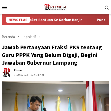
Loncat
Menu
ke
Mobile
konten
50 Paket Bantuan Ke Korban Banjir
NEWS FLAS
Puncak Arus Balik Le
Beranda
Legislatif
Jawab Pertanyaan Fraksi PKS tentang
Guru PPPK Yang Belum Digaji, Begini
Jawaban Gubernur Lampung
Ritme
30/08/2023
522 Dilihat