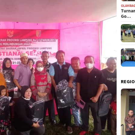
OLAHRA
Turnam
Go…
REGIO