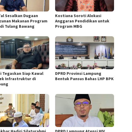
fal Sesalkan Dugaan
Kostiana Soroti Alokasi
cunan Makanan Program
Anggaran Pendidikan untuk
di Tulang Bawang
Program MBG
i Tegaskan Siap Kawal
DPRD Provinsi Lampung
ek Infrastruktur di
Bentuk Pansus Bahas LHP BPK
pung
Akbar Hadiri Silaturahmi
DPRD Lampung Atensi HIV