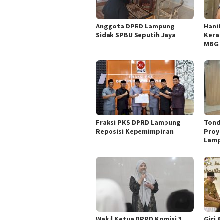
Anggota DPRD Lampung
Hani
Sidak SPBU Seputih Jaya
Kera
MBG 
Fraksi PKS DPRD Lampung
Tond
Reposisi Kepemimpinan
Proy
Lam
Wakil Ketua DPRD Komisi 3
Giri 