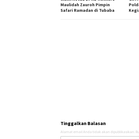
Maulidah Zauroh Pimpin
Pold
Safari Ramadan di Tubaba
Kegi
Tinggalkan Balasan
Alamat email Anda tidak akan dipublikasikan.
Ru