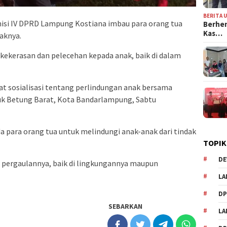
BERITA 
isi IV DPRD Lampung Kostiana imbau para orang tua
Berhen
Kas…
aknya.
 kekerasan dan pelecehan kepada anak, baik di dalam
aat sosialisasi tentang perlindungan anak bersama
k Betung Barat, Kota Bandarlampung, Sabtu
a para orang tua untuk melindungi anak-anak dari tindak
TOPIK
DE
i pergaulannya, baik di lingkungannya maupun
LA
D
SEBARKAN
L