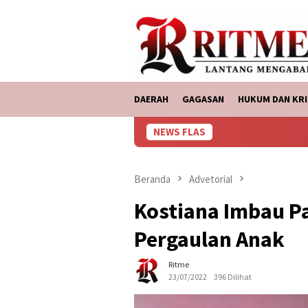
Loncat
tutup
ke
konten
DAERAH
GAGASAN
HUKUM DAN KRI
NEWS FLAS
ASDP Bakauheni, Me
Beranda
Advetorial
Kostiana Imbau P
Pergaulan Anak
Ritme
23/07/2022
396 Dilihat