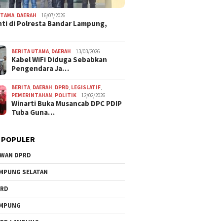
UTAMA
,
DAERAH
16/07/2026
ti di Polresta Bandar Lampung,
BERITA UTAMA
,
DAERAH
13/03/2026
Kabel WiFi Diduga Sebabkan
Pengendara Ja…
BERITA
,
DAERAH
,
DPRD
,
LEGISLATIF
,
PEMERINTAHAN
,
POLITIK
12/02/2026
Winarti Buka Musancab DPC PDIP
Tuba Guna…
 POPULER
WAN DPRD
MPUNG SELATAN
PRD
AMPUNG