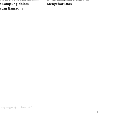
a Lampung dalam
Menyebar Luas
atan Ramadhan
as yang wajib ditandai
*