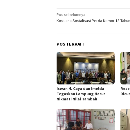
Navigasi
Pos sebelumnya
Kostiana Sosialisasi Perda Nomor 13 Tahu
pos
POS TERKAIT
Iswan H. Caya dan Imelda
Rese
Tegaskan Lampung Harus
Dicu
Nikmati Nilai Tambah