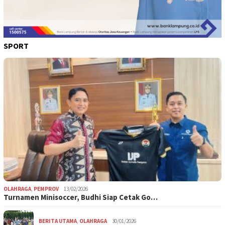
SPORT
OLAHRAGA
,
PEMPROV
13/02/2026
Turnamen Minisoccer, Budhi Siap Cetak Go…
BERITA UTAMA
,
OLAHRAGA
30/01/2026