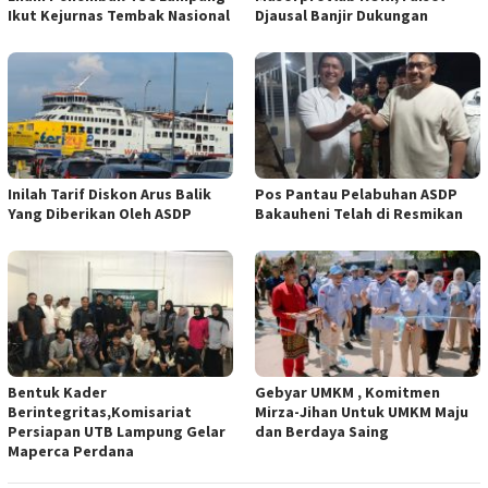
Ikut Kejurnas Tembak Nasional
Djausal Banjir Dukungan
Inilah Tarif Diskon Arus Balik
Pos Pantau Pelabuhan ASDP
Yang Diberikan Oleh ASDP
Bakauheni Telah di Resmikan
Bentuk Kader
Gebyar UMKM , Komitmen
Berintegritas,Komisariat
Mirza-Jihan Untuk UMKM Maju
Persiapan UTB Lampung Gelar
dan Berdaya Saing
Maperca Perdana