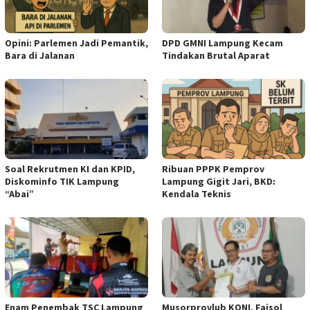
Opini: Parlemen Jadi Pemantik,
DPD GMNI Lampung Kecam
Bara di Jalanan
Tindakan Brutal Aparat
Soal Rekrutmen KI dan KPID,
Ribuan PPPK Pemprov
Diskominfo TIK Lampung
Lampung Gigit Jari, BKD:
“Abai”
Kendala Teknis
Enam Penembak TSC Lampung
Musorprovlub KONI, Faisol