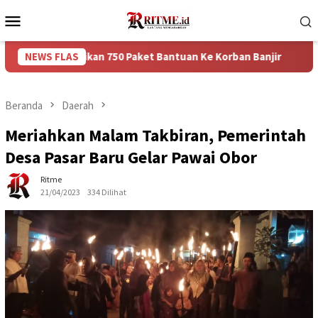
Loncat
Menu
ke
Mobile
konten
berikan 750 Paket Bantuan Ke Korban Banjir
NEWS FLAS
Puncak Aru
Beranda
Daerah
Meriahkan Malam Takbiran, Pemerintah
Desa Pasar Baru Gelar Pawai Obor
Ritme
21/04/2023
334 Dilihat