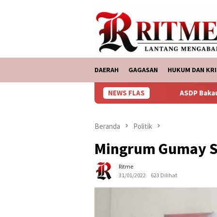
Loncat
tutup
ke
konten
DAERAH
GAGASAN
HUKUM DAN KRI
NEWS FLAS
ASDP Bakauheni, Memberikan 75
Beranda
Politik
Mingrum Gumay So
Ritme
31/01/2022
623 Dilihat