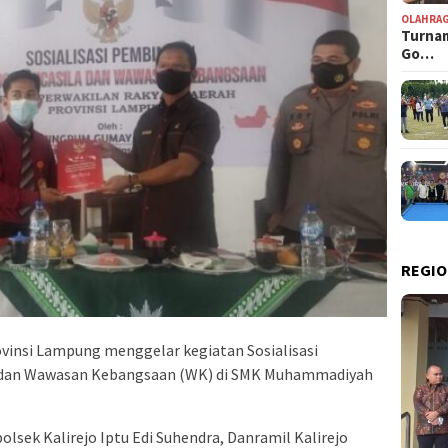
OLAHRA
Turnam
Go…
REGIO
nsi Lampung menggelar kegiatan Sosialisasi
) dan Wawasan Kebangsaan (WK) di SMK Muhammadiyah
olsek Kalirejo Iptu Edi Suhendra, Danramil Kalirejo