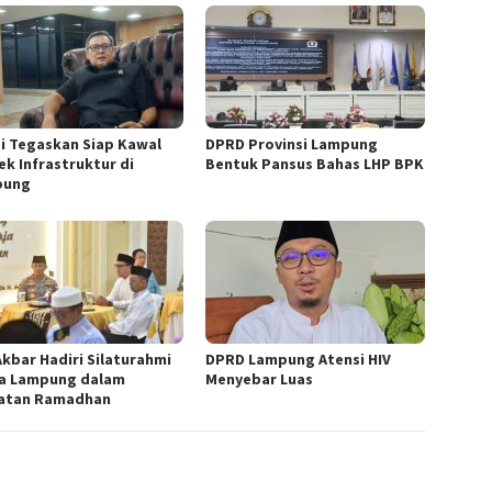
i Tegaskan Siap Kawal
DPRD Provinsi Lampung
ek Infrastruktur di
Bentuk Pansus Bahas LHP BPK
pung
Akbar Hadiri Silaturahmi
DPRD Lampung Atensi HIV
a Lampung dalam
Menyebar Luas
atan Ramadhan