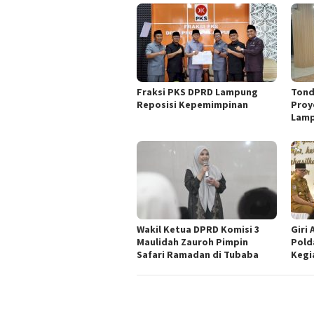
Fraksi PKS DPRD Lampung
Tond
Reposisi Kepemimpinan
Proy
Lam
Wakil Ketua DPRD Komisi 3
Giri 
Maulidah Zauroh Pimpin
Pold
Safari Ramadan di Tubaba
Kegi