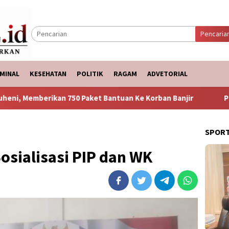
Pencaria
MINAL
KESEHATAN
POLITIK
RAGAM
ADVETORIAL
0 Paket Bantuan Ke Korban Banjir
Puncak Arus Balik Leb
SPOR
sialisasi PIP dan WK