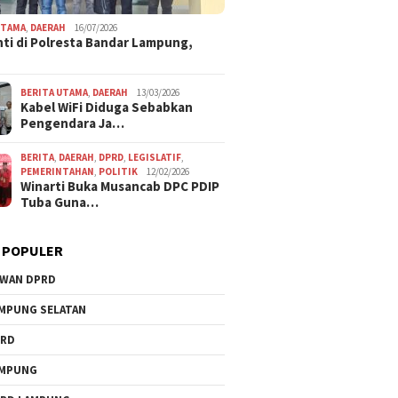
UTAMA
,
DAERAH
16/07/2026
ti di Polresta Bandar Lampung,
BERITA UTAMA
,
DAERAH
13/03/2026
Kabel WiFi Diduga Sebabkan
Pengendara Ja…
BERITA
,
DAERAH
,
DPRD
,
LEGISLATIF
,
PEMERINTAHAN
,
POLITIK
12/02/2026
Winarti Buka Musancab DPC PDIP
Tuba Guna…
 POPULER
WAN DPRD
MPUNG SELATAN
PRD
AMPUNG