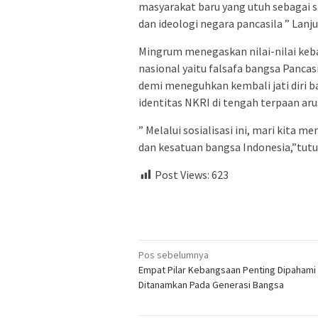
masyarakat baru yang utuh sebagai s
dan ideologi negara pancasila ” Lan
Mingrum menegaskan nilai-nilai keb
nasional yaitu falsafa bangsa Pancas
demi meneguhkan kembali jati diri b
identitas NKRI di tengah terpaan aru
” Melalui sosialisasi ini, mari kita 
dan kesatuan bangsa Indonesia,”tut
Post Views:
623
Navigasi
Pos sebelumnya
Empat Pilar Kebangsaan Penting Dipahami
pos
Ditanamkan Pada Generasi Bangsa