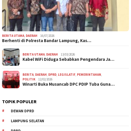
BERITA UTAMA
,
DAERAH
16/07/2026
Berhenti di Polresta Bandar Lampung, Kas…
BERITA UTAMA
,
DAERAH
13/03/2026
Kabel WiFi Diduga Sebabkan Pengendara Ja…
BERITA
,
DAERAH
,
DPRD
,
LEGISLATIF
,
PEMERINTAHAN
,
POLITIK
12/02/2026
Winarti Buka Musancab DPC PDIP Tuba Guna…
TOPIK POPULER
DEWAN DPRD
LAMPUNG SELATAN
DPRD