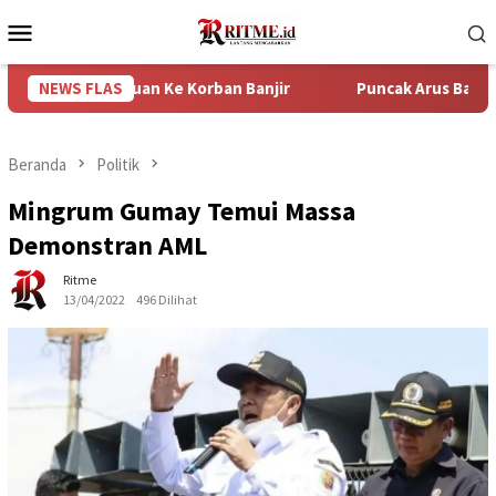
Loncat
Menu
ke
Mobile
konten
Bantuan Ke Korban Banjir
NEWS FLAS
Puncak Arus Balik Lebaran 202
Beranda
Politik
Mingrum Gumay Temui Massa
Demonstran AML
Ritme
13/04/2022
496 Dilihat