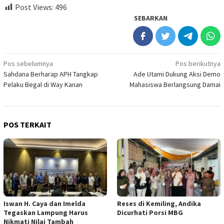
Post Views:
496
SEBARKAN
Navigasi
Pos sebelumnya
Pos berikutnya
Sahdana Berharap APH Tangkap
Ade Utami Dukung Aksi Demo
pos
Pelaku Begal di Way Kanan
Mahasiswa Berlangsung Damai
POS TERKAIT
Iswan H. Caya dan Imelda
Reses di Kemiling, Andika
Tegaskan Lampung Harus
Dicurhati Porsi MBG
Nikmati Nilai Tambah