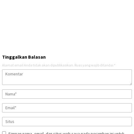
Tinggalkan Balasan
Alamat email Anda tidak akan dipublikasikan.
Ruas yang wajib ditandai
*
Simpan nama, email, dan situs web saya pada peramban ini untuk