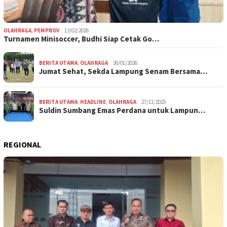
OLAHRAGA
,
PEMPROV
13/02/2026
Turnamen Minisoccer, Budhi Siap Cetak Go…
BERITA UTAMA
,
OLAHRAGA
30/01/2026
Jumat Sehat, Sekda Lampung Senam Bersama…
BERITA UTAMA
,
HEADLINE
,
OLAHRAGA
27/11/2025
Suldin Sumbang Emas Perdana untuk Lampun…
REGIONAL