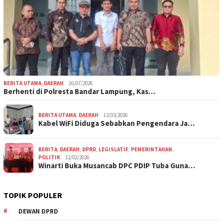
BERITA UTAMA
,
DAERAH
16/07/2026
Berhenti di Polresta Bandar Lampung, Kas…
BERITA UTAMA
,
DAERAH
13/03/2026
Kabel WiFi Diduga Sebabkan Pengendara Ja…
BERITA
,
DAERAH
,
DPRD
,
LEGISLATIF
,
PEMERINTAHAN
,
POLITIK
12/02/2026
Winarti Buka Musancab DPC PDIP Tuba Guna…
TOPIK POPULER
DEWAN DPRD