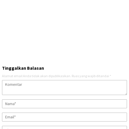
Tinggalkan Balasan
Alamat email Anda tidak akan dipublikasikan.
Ruas yang wajib ditandai
*