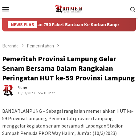
Loncat
Menu
ke
Mobile
konten
berikan 750 Paket Bantuan Ke Korban Banjir
NEWS FLAS
Puncak Arus
Beranda
Pemerintahan
Pemeritah Provinsi Lampung Gelar
Senam Bersama Dalam Rangkaian
Peringatan HUT ke-59 Provinsi Lampung
Ritme
10/03/2023
552 Dilihat
BANDARLAMPUNG – Sebagai rangkaian memeriahkan HUT ke-
59 Provinsi Lampung, Pemerintah provinsi Lampung
menggelar kegiatan senam bersama di Lapangan Stadion
Sumpah Pemuda PKOR Way Halim, Jum’at (10/3/2023)