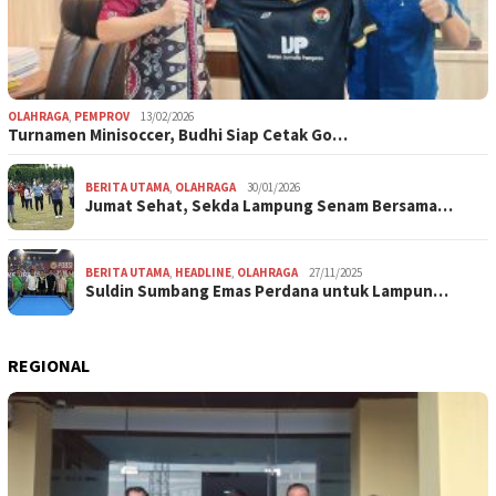
OLAHRAGA
,
PEMPROV
13/02/2026
Turnamen Minisoccer, Budhi Siap Cetak Go…
BERITA UTAMA
,
OLAHRAGA
30/01/2026
Jumat Sehat, Sekda Lampung Senam Bersama…
BERITA UTAMA
,
HEADLINE
,
OLAHRAGA
27/11/2025
Suldin Sumbang Emas Perdana untuk Lampun…
REGIONAL