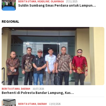
BERITA UTAMA
,
HEADLINE
,
OLAHRAGA
27/11/2025
Suldin Sumbang Emas Perdana untuk Lampun…
REGIONAL
BERITA UTAMA
,
DAERAH
16/07/2026
Berhenti di Polresta Bandar Lampung, Kas…
BERITA UTAMA
,
DAERAH
13/03/2026