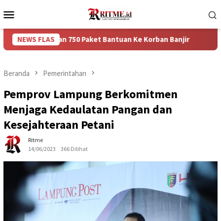
Loncat
Menu
ke
Mobile
konten
rikan 750 Paket Bantuan Ke Korban Banjir
NEWS FLAS
Puncak Arus 
Beranda
Pemerintahan
Pemprov Lampung Berkomitmen
Menjaga Kedaulatan Pangan dan
Kesejahteraan Petani
Ritme
14/06/2023
366 Dilihat