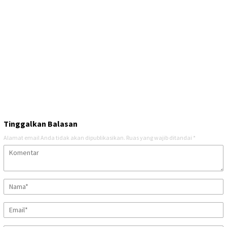
Tinggalkan Balasan
Alamat email Anda tidak akan dipublikasikan.
Ruas yang wajib ditandai
*