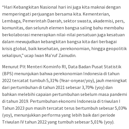
“Hari Kebangkitan Nasional hari ini juga kita maknai dengan
memperingati perjuangan bersama kita. Kementerian,
Lembaga, Pemerintah Daerah, sektor swasta, akademisi, pers,
komunitas, dan seluruh elemen bangsa saling bahu membahu
berkolaborasi menerapkan nilai-nilai persatuan juga kesatuan
dalam mewujudkan kebangkitan bangsa kita dari berbagai
krisis global, baik kesehatan, perekonomian, hingga geopolitik
sekalipun,” ucap Iwan Ma’ruf Zainudin.
Menurut Plt Menteri Kominfo RI, Data Badan Pusat Statistik
(BPS) menunjukan bahwa perekonomian Indonesia di tahun
2022 tercatat tumbuh 5,31% (Year-onyear/yoy), jauh meningkat
dari pertumbuhan di tahun 2021 sebesar 3,70% (yoy) dan
bahkan melebihi capaian pertumbuhan sebelum masa pandemi
di tahun 2019. Pertumbuhan ekonomi Indonesia di triwulan I
Tahun 2023 pun masih tercatat terus bertumbuh sebesar 5,03%
(yoy), menunjukkan performa yang lebih baik dari periode
Triwulan IV tahun 2022 yang tumbuh sebesar 5,01% (yoy).