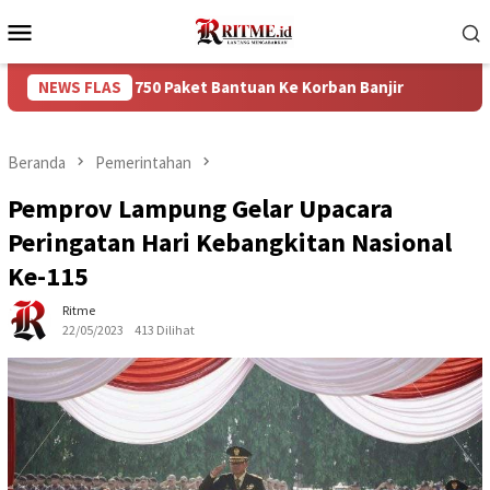
Loncat
Menu
ke
Mobile
konten
ikan 750 Paket Bantuan Ke Korban Banjir
NEWS FLAS
Puncak Arus Ba
Beranda
Pemerintahan
Pemprov Lampung Gelar Upacara
Peringatan Hari Kebangkitan Nasional
Ke-115
Ritme
22/05/2023
413 Dilihat