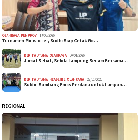
OLAHRAGA
,
PEMPROV
13/02/2026
Turnamen Minisoccer, Budhi Siap Cetak Go…
BERITA UTAMA
,
OLAHRAGA
30/01/2026
Jumat Sehat, Sekda Lampung Senam Bersama…
BERITA UTAMA
,
HEADLINE
,
OLAHRAGA
27/11/2025
Suldin Sumbang Emas Perdana untuk Lampun…
REGIONAL