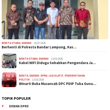
BERITA UTAMA
,
DAERAH
16/07/2026
Berhenti di Polresta Bandar Lampung, Kas…
BERITA UTAMA
,
DAERAH
13/03/2026
Kabel WiFi Diduga Sebabkan Pengendara Ja…
BERITA
,
DAERAH
,
DPRD
,
LEGISLATIF
,
PEMERINTAHAN
,
POLITIK
12/02/2026
Winarti Buka Musancab DPC PDIP Tuba Guna…
TOPIK POPULER
DEWAN DPRD