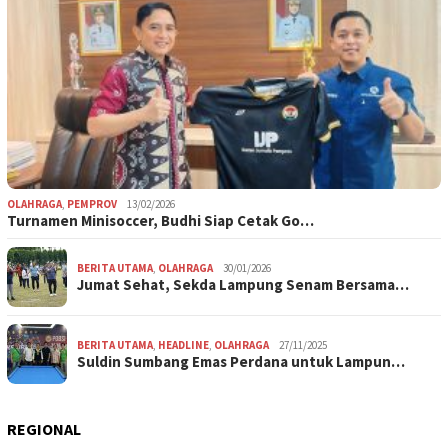
OLAHRAGA
,
PEMPROV
13/02/2026
Turnamen Minisoccer, Budhi Siap Cetak Go…
BERITA UTAMA
,
OLAHRAGA
30/01/2026
Jumat Sehat, Sekda Lampung Senam Bersama…
BERITA UTAMA
,
HEADLINE
,
OLAHRAGA
27/11/2025
Suldin Sumbang Emas Perdana untuk Lampun…
REGIONAL