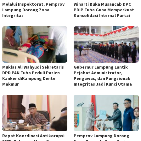
Melalui Inspektorat, Pemprov
Winarti Buka Musancab DPC
Lampung Dorong Zona
PDIP Tuba Guna Memperkuat
Integritas
Konsolidasi Internal Partai
Muklas Ali Wahyudi Sekretaris
Gubernur Lampung Lantik
DPD PAN Tuba Peduli Pasien
Pejabat Administrator,
Kanker diKampung Dente
Pengawas, dan Fungsional:
Makmur
Integritas Jadi Kunci Utama
Rapat Koordinasi Antikorupsi
Pemprov Lampung Dorong