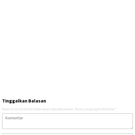
Tinggalkan Balasan
Alamat email Anda tidak akan dipublikasikan.
Ruas yang wajib ditandai
*