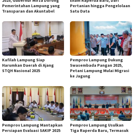
2025, Gubernur Mirza Dorong
Enam Raperda Baru, Dari
Pemerintahan Lampung yang
Pertanian hingga Pengelolaan
Transparan dan Akuntabel
Satu Data
Kafilah Lampung Siap
Pemprov Lampung Dukung
Harumkan Daerah di Ajang
Swasembada Pangan 2025,
STQH Nasional 2025
Petani Lampung Mulai Migrasi
ke Jagung
Pemprov Lampung Mantapkan
Pemprov Lampung Usulkan
Persiapan Evaluasi SAKIP 2025
Tiga Raperda Baru, Termasuk