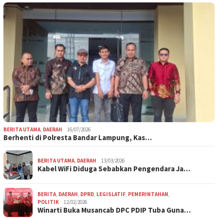
BERITA UTAMA
,
DAERAH
16/07/2026
Berhenti di Polresta Bandar Lampung, Kas…
BERITA UTAMA
,
DAERAH
13/03/2026
Kabel WiFi Diduga Sebabkan Pengendara Ja…
BERITA
,
DAERAH
,
DPRD
,
LEGISLATIF
,
PEMERINTAHAN
,
POLITIK
12/02/2026
Winarti Buka Musancab DPC PDIP Tuba Guna…