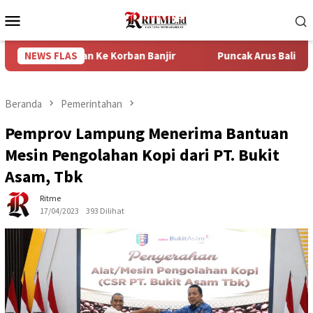
Loncat
Menu
ke
Mobile
konten
ntuan Ke Korban Banjir
NEWS FLAS
Puncak Arus Balik Lebaran 2024 
Beranda
Pemerintahan
Pemprov Lampung Menerima Bantuan
Mesin Pengolahan Kopi dari PT. Bukit
Asam, Tbk
Ritme
17/04/2023
393 Dilihat