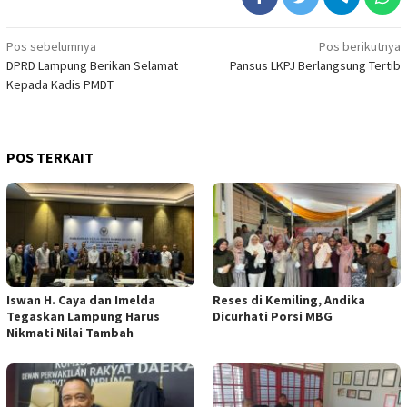
Navigasi
Pos sebelumnya
Pos berikutnya
DPRD Lampung Berikan Selamat
Pansus LKPJ Berlangsung Tertib
pos
Kepada Kadis PMDT
POS TERKAIT
Iswan H. Caya dan Imelda
Reses di Kemiling, Andika
Tegaskan Lampung Harus
Dicurhati Porsi MBG
Nikmati Nilai Tambah