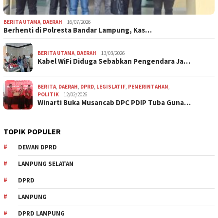
BERITA UTAMA
,
DAERAH
16/07/2026
Berhenti di Polresta Bandar Lampung, Kas…
BERITA UTAMA
,
DAERAH
13/03/2026
Kabel WiFi Diduga Sebabkan Pengendara Ja…
BERITA
,
DAERAH
,
DPRD
,
LEGISLATIF
,
PEMERINTAHAN
,
POLITIK
12/02/2026
Winarti Buka Musancab DPC PDIP Tuba Guna…
TOPIK POPULER
DEWAN DPRD
LAMPUNG SELATAN
DPRD
LAMPUNG
DPRD LAMPUNG