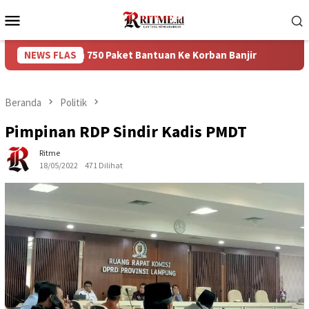
Loncat
Menu
ke
Mobile
konten
rikan 750 Paket Bantuan Ke Korban Banjir
NEWS FLAS
Puncak Arus B
Beranda
Politik
Pimpinan RDP Sindir Kadis PMDT
Ritme
18/05/2022
471 Dilihat