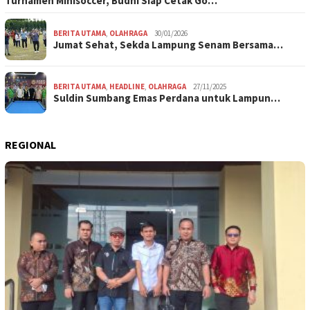
Turnamen Minisoccer, Budhi Siap Cetak Go…
BERITA UTAMA
,
OLAHRAGA
30/01/2026
Jumat Sehat, Sekda Lampung Senam Bersama…
BERITA UTAMA
,
HEADLINE
,
OLAHRAGA
27/11/2025
Suldin Sumbang Emas Perdana untuk Lampun…
REGIONAL