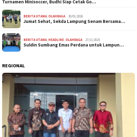
Turnamen Minisoccer, Budhi Siap Cetak Go…
BERITA UTAMA
,
OLAHRAGA
30/01/2026
Jumat Sehat, Sekda Lampung Senam Bersama…
BERITA UTAMA
,
HEADLINE
,
OLAHRAGA
27/11/2025
Suldin Sumbang Emas Perdana untuk Lampun…
REGIONAL