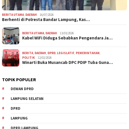
BERITA UTAMA
,
DAERAH
16/07/2026
Berhenti di Polresta Bandar Lampung, Kas…
BERITA UTAMA
,
DAERAH
13/03/2026
Kabel WiFi Diduga Sebabkan Pengendara Ja…
BERITA
,
DAERAH
,
DPRD
,
LEGISLATIF
,
PEMERINTAHAN
,
POLITIK
12/02/2026
Winarti Buka Musancab DPC PDIP Tuba Guna…
TOPIK POPULER
DEWAN DPRD
LAMPUNG SELATAN
DPRD
LAMPUNG
DPRD LAMPUNG