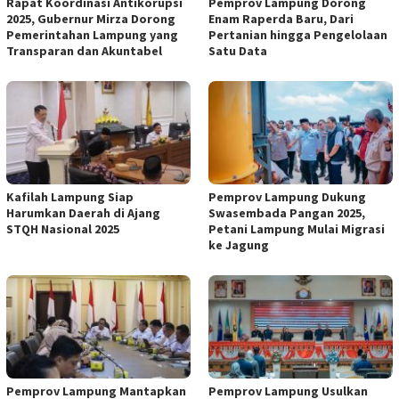
Rapat Koordinasi Antikorupsi
Pemprov Lampung Dorong
2025, Gubernur Mirza Dorong
Enam Raperda Baru, Dari
Pemerintahan Lampung yang
Pertanian hingga Pengelolaan
Transparan dan Akuntabel
Satu Data
Kafilah Lampung Siap
Pemprov Lampung Dukung
Harumkan Daerah di Ajang
Swasembada Pangan 2025,
STQH Nasional 2025
Petani Lampung Mulai Migrasi
ke Jagung
Pemprov Lampung Mantapkan
Pemprov Lampung Usulkan