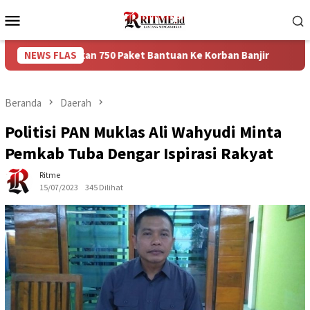
Loncat
Menu
ke
Mobile
konten
erikan 750 Paket Bantuan Ke Korban Banjir
NEWS FLAS
Puncak Arus 
Beranda
Daerah
Politisi PAN Muklas Ali Wahyudi Minta
Pemkab Tuba Dengar Ispirasi Rakyat
Ritme
15/07/2023
345 Dilihat