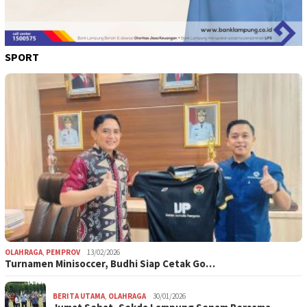
SPORT
OLAHRAGA
,
PEMPROV
13/02/2026
Turnamen Minisoccer, Budhi Siap Cetak Go…
BERITA UTAMA
,
OLAHRAGA
30/01/2026