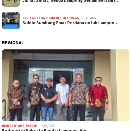
Jumat Sehat, Sekda Lampung Senam Bersama…
BERITA UTAMA
,
HEADLINE
,
OLAHRAGA
27/11/2025
Suldin Sumbang Emas Perdana untuk Lampun…
REGIONAL
BERITA UTAMA
,
DAERAH
16/07/2026
Berhenti di Polresta Bandar Lampung, Kas…