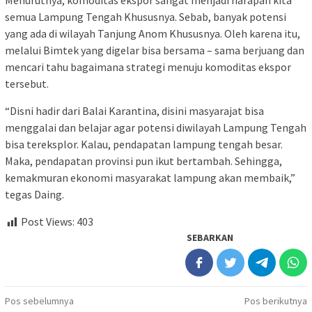
Menurutnya, komoditas ekspor sangat menjadi harapan kita
semua Lampung Tengah Khususnya. Sebab, banyak potensi
yang ada di wilayah Tanjung Anom Khususnya. Oleh karena itu,
melalui Bimtek yang digelar bisa bersama – sama berjuang dan
mencari tahu bagaimana strategi menuju komoditas ekspor
tersebut.
“Disni hadir dari Balai Karantina, disini masyarajat bisa
menggalai dan belajar agar potensi diwilayah Lampung Tengah
bisa tereksplor. Kalau, pendapatan lampung tengah besar.
Maka, pendapatan provinsi pun ikut bertambah. Sehingga,
kemakmuran ekonomi masyarakat lampung akan membaik,”
tegas Daing.
Post Views:
403
SEBARKAN
Navigasi
Pos sebelumnya
Pos berikutnya