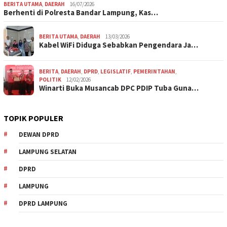
BERITA UTAMA
,
DAERAH
16/07/2026
Berhenti di Polresta Bandar Lampung, Kas…
BERITA UTAMA
,
DAERAH
13/03/2026
Kabel WiFi Diduga Sebabkan Pengendara Ja…
BERITA
,
DAERAH
,
DPRD
,
LEGISLATIF
,
PEMERINTAHAN
,
POLITIK
12/02/2026
Winarti Buka Musancab DPC PDIP Tuba Guna…
TOPIK POPULER
DEWAN DPRD
LAMPUNG SELATAN
DPRD
LAMPUNG
DPRD LAMPUNG