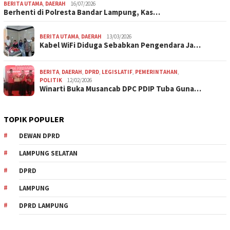
BERITA UTAMA
,
DAERAH
16/07/2026
Berhenti di Polresta Bandar Lampung, Kas…
BERITA UTAMA
,
DAERAH
13/03/2026
Kabel WiFi Diduga Sebabkan Pengendara Ja…
BERITA
,
DAERAH
,
DPRD
,
LEGISLATIF
,
PEMERINTAHAN
,
POLITIK
12/02/2026
Winarti Buka Musancab DPC PDIP Tuba Guna…
TOPIK POPULER
DEWAN DPRD
LAMPUNG SELATAN
DPRD
LAMPUNG
DPRD LAMPUNG