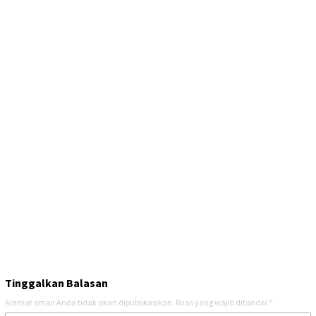
Tinggalkan Balasan
Alamat email Anda tidak akan dipublikasikan.
Ruas yang wajib ditandai
*