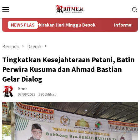
Loncat
Menu
ke
Mobile
konten
 Diperkirakan Hari Minggu Besok
NEWS FLAS
Informasi Penting Bagi 
Beranda
Daerah
Tingkatkan Kesejahteraan Petani, Batin
Perwira Kusuma dan Ahmad Bastian
Gelar Dialog
Ritme
07/06/2023
380 Dilihat