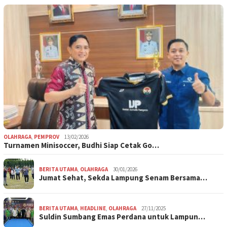
OLAHRAGA
,
PEMPROV
13/02/2026
Turnamen Minisoccer, Budhi Siap Cetak Go…
BERITA UTAMA
,
OLAHRAGA
30/01/2026
Jumat Sehat, Sekda Lampung Senam Bersama…
BERITA UTAMA
,
HEADLINE
,
OLAHRAGA
27/11/2025
Suldin Sumbang Emas Perdana untuk Lampun…