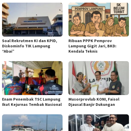
Soal Rekrutmen KI dan KPID,
Ribuan PPPK Pemprov
Diskominfo TIK Lampung
Lampung Gigit Jari, BKD:
“Abai”
Kendala Teknis
Enam Penembak TSC Lampung
Musorprovlub KONI, Faisol
Ikut Kejurnas Tembak Nasional
Djausal Banjir Dukungan