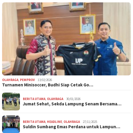
OLAHRAGA
,
PEMPROV
13/02/2026
Turnamen Minisoccer, Budhi Siap Cetak Go…
BERITA UTAMA
,
OLAHRAGA
30/01/2026
Jumat Sehat, Sekda Lampung Senam Bersama…
BERITA UTAMA
,
HEADLINE
,
OLAHRAGA
27/11/2025
Suldin Sumbang Emas Perdana untuk Lampun…