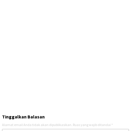
Tinggalkan Balasan
Alamat email Anda tidak akan dipublikasikan.
Ruas yang wajib ditandai
*