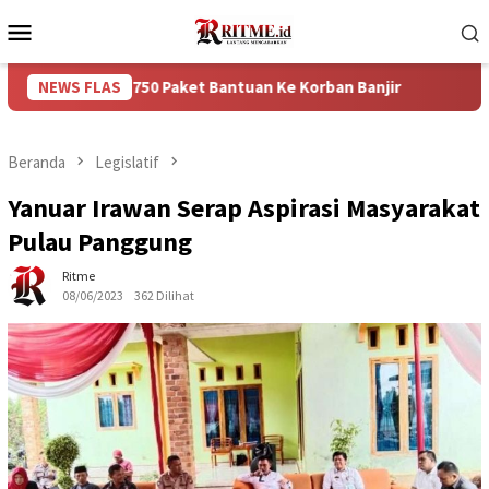
Loncat
Menu
ke
Mobile
konten
ikan 750 Paket Bantuan Ke Korban Banjir
NEWS FLAS
Puncak Arus Ba
Beranda
Legislatif
Yanuar Irawan Serap Aspirasi Masyarakat
Pulau Panggung
Ritme
08/06/2023
362 Dilihat