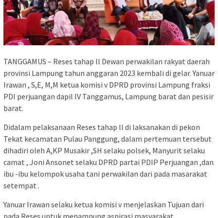
TANGGAMUS – Reses tahap ll Dewan perwakilan rakyat daerah
provinsi Lampung tahun anggaran 2023 kembali di gelar. Yanuar
Irawan , S,E, M,M ketua komisi v DPRD provinsi Lampung fraksi
PDI perjuangan dapil lV Tanggamus, Lampung barat dan pesisir
barat.
Didalam pelaksanaan Reses tahap ll di laksanakan di pekon
Tekat kecamatan Pulau Panggung, dalam pertemuan tersebut
dihadiri oleh A,KP Musakir ,SH selaku polsek, Manyurit selaku
camat , Joni Ansonet selaku DPRD partai PDIP Perjuangan ,dan
ibu -ibu kelompok usaha tani perwakilan dari pada masarakat
setempat .
Yanuar Irawan selaku ketua komisi v menjelaskan Tujuan dari
pada Reses untuk menampung aspirasi masyarakat.