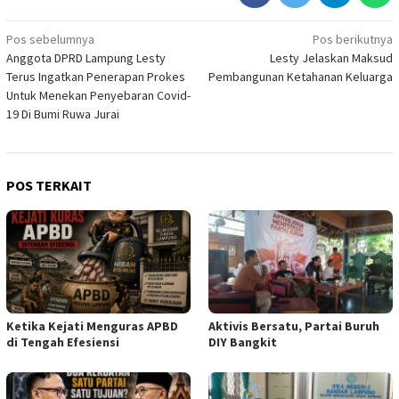
Navigasi
Pos sebelumnya
Pos berikutnya
Anggota DPRD Lampung Lesty
Lesty Jelaskan Maksud
pos
Terus Ingatkan Penerapan Prokes
Pembangunan Ketahanan Keluarga
Untuk Menekan Penyebaran Covid-
19 Di Bumi Ruwa Jurai
POS TERKAIT
Ketika Kejati Menguras APBD
Aktivis Bersatu, Partai Buruh
di Tengah Efesiensi
DIY Bangkit