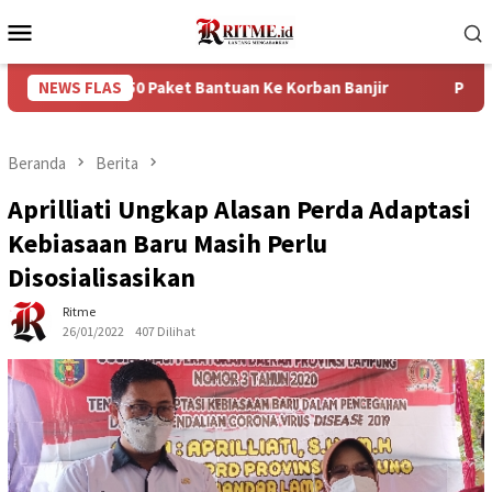
Loncat
Menu
ke
Mobile
konten
rikan 750 Paket Bantuan Ke Korban Banjir
NEWS FLAS
Puncak Arus B
Beranda
Berita
Aprilliati Ungkap Alasan Perda Adaptasi
Kebiasaan Baru Masih Perlu
Disosialisasikan
Ritme
26/01/2022
407 Dilihat