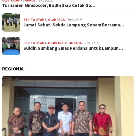
OLAHRAGA
,
PEMPROV
13/02/2026
Turnamen Minisoccer, Budhi Siap Cetak Go…
BERITA UTAMA
,
OLAHRAGA
30/01/2026
Jumat Sehat, Sekda Lampung Senam Bersama…
BERITA UTAMA
,
HEADLINE
,
OLAHRAGA
27/11/2025
Suldin Sumbang Emas Perdana untuk Lampun…
REGIONAL