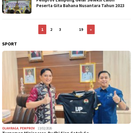
Peserta Gita Bahana Nusantara Tahun 2023
1
2
3
…
19
»
SPORT
OLAHRAGA
,
PEMPROV
13/02/2026