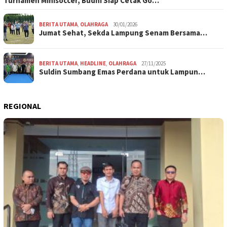
Turnamen Minisoccer, Budhi Siap Cetak Go…
BERITA UTAMA
,
OLAHRAGA
30/01/2026
Jumat Sehat, Sekda Lampung Senam Bersama…
BERITA UTAMA
,
HEADLINE
,
OLAHRAGA
27/11/2025
Suldin Sumbang Emas Perdana untuk Lampun…
REGIONAL