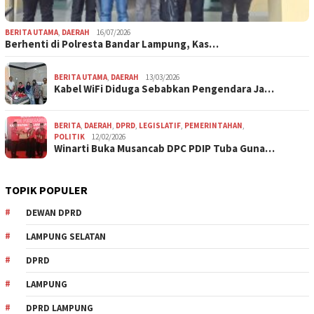
BERITA UTAMA
,
DAERAH
16/07/2026
Berhenti di Polresta Bandar Lampung, Kas…
BERITA UTAMA
,
DAERAH
13/03/2026
Kabel WiFi Diduga Sebabkan Pengendara Ja…
BERITA
,
DAERAH
,
DPRD
,
LEGISLATIF
,
PEMERINTAHAN
,
POLITIK
12/02/2026
Winarti Buka Musancab DPC PDIP Tuba Guna…
TOPIK POPULER
DEWAN DPRD
LAMPUNG SELATAN
DPRD
LAMPUNG
DPRD LAMPUNG