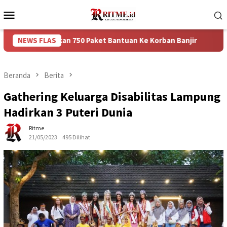
Loncat
Menu
ke
Mobile
konten
berikan 750 Paket Bantuan Ke Korban Banjir
NEWS FLAS
Puncak Arus
Beranda
Berita
Gathering Keluarga Disabilitas Lampung
Hadirkan 3 Puteri Dunia
Ritme
21/05/2023
495 Dilihat