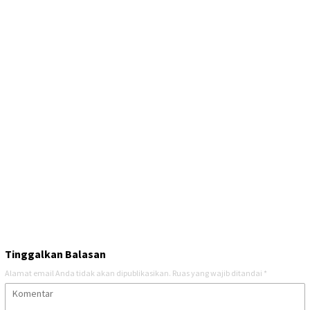
Tinggalkan Balasan
Alamat email Anda tidak akan dipublikasikan.
Ruas yang wajib ditandai
*