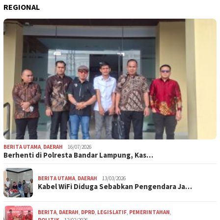
REGIONAL
BERITA UTAMA
,
DAERAH
16/07/2026
Berhenti di Polresta Bandar Lampung, Kas…
BERITA UTAMA
,
DAERAH
13/03/2026
Kabel WiFi Diduga Sebabkan Pengendara Ja…
BERITA
,
DAERAH
,
DPRD
,
LEGISLATIF
,
PEMERINTAHAN
,
POLITIK
12/02/2026