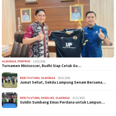
OLAHRAGA
,
PEMPROV
13/02/2026
Turnamen Minisoccer, Budhi Siap Cetak Go…
BERITA UTAMA
,
OLAHRAGA
30/01/2026
Jumat Sehat, Sekda Lampung Senam Bersama…
BERITA UTAMA
,
HEADLINE
,
OLAHRAGA
27/11/2025
Suldin Sumbang Emas Perdana untuk Lampun…