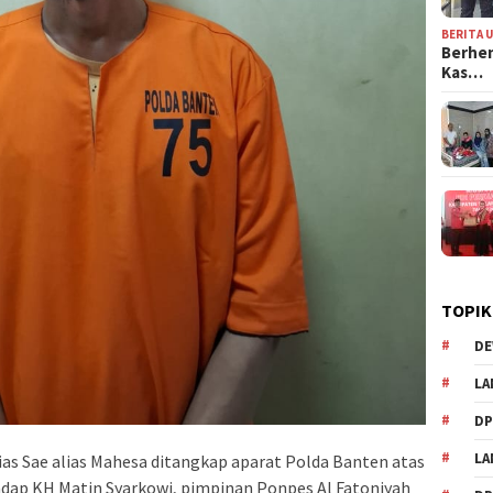
BERITA 
Berhen
Kas…
TOPIK
DE
LA
D
L
ias Sae alias Mahesa ditangkap aparat Polda Banten atas
dap KH Matin Syarkowi, pimpinan Ponpes Al Fatoniyah