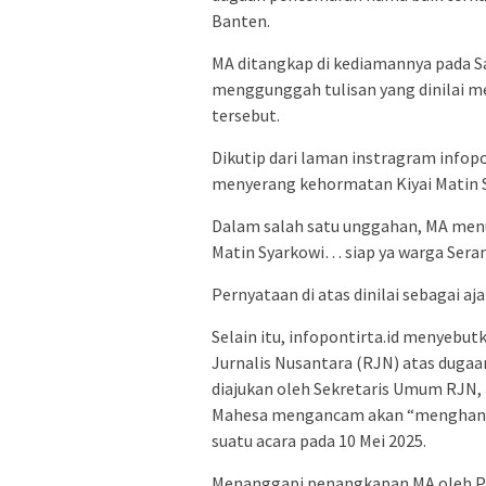
Banten.
MA ditangkap di kediamannya pada Sab
menggunggah tulisan yang dinilai 
tersebut.
Dikutip dari laman instragram infopo
menyerang kehormatan Kiyai Matin 
Dalam salah satu unggahan, MA menul
Matin Syarkowi… siap ya warga Sera
Pernyataan di atas dinilai sebagai 
Selain itu, infopontirta.id menyebu
Jurnalis Nusantara (RJN) atas duga
diajukan oleh Sekretaris Umum RJN, 
Mahesa mengancam akan “menghant
suatu acara pada 10 Mei 2025.
Menanggapi penangkapan MA oleh Pol