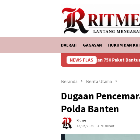
Loncat
tutup
ke
konten
DAERAH
GAGASAN
HUKUM DAN KRI
DP Bakauheni, Memberikan 750 Paket Bantuan Ke Korban Banjir
NEWS FLAS
Beranda
Berita Utama
Dugaan Pencemara
Polda Banten
Ritme
13/07/2025
319 Dilihat