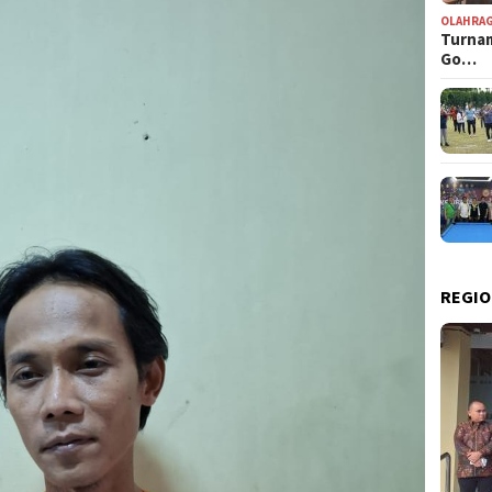
OLAHRA
Turnam
Go…
REGIO