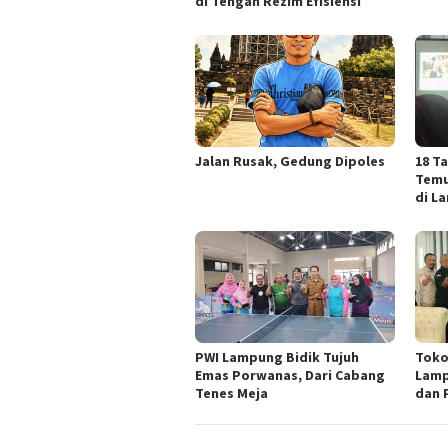
di Tengah Rezim Efisiensi
Jalan Rusak, Gedung Dipoles
18 T
Temu
di L
PWI Lampung Bidik Tujuh
Toko
Emas Porwanas, Dari Cabang
Lamp
Tenes Meja
dan 