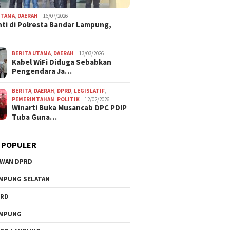
UTAMA
,
DAERAH
16/07/2026
ti di Polresta Bandar Lampung,
BERITA UTAMA
,
DAERAH
13/03/2026
Kabel WiFi Diduga Sebabkan
Pengendara Ja…
BERITA
,
DAERAH
,
DPRD
,
LEGISLATIF
,
PEMERINTAHAN
,
POLITIK
12/02/2026
Winarti Buka Musancab DPC PDIP
Tuba Guna…
 POPULER
WAN DPRD
MPUNG SELATAN
PRD
AMPUNG