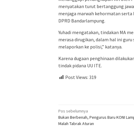
menyatakan turut bertanggung jawab
menjaga marwah kehormatan serta har
DPRD Bandarlampung.
Yuhadi mengatakan, tindakan MA mer
merasa dirugikan, dalam hal ini guru
melaporkan ke polisi,” katanya.
Karena dugaan penghinaan dilakukan 
tindak pidana UU ITE.
Post Views:
319
Navigasi
Pos sebelumnya
Bukan Berbenah, Pengurus Baru KONI La
pos
Malah Tabrak Aturan