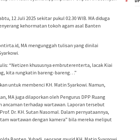
DP
tu, 12 Juli 2025 sekitar pukul 02.30 WIB. MA diduga
menyerang kehormatan tokoh agam asal Banten
ntirta.id, MA mengunggah tulisan yang dinilai
Syarkowi.
is: “Netizen khususnya embruterenterta, lacak Kiai
ng, kita rungkatin bareng-bareng…”
ajakan untuk membenci KH. Matin Syarkowi. Namun,
tkan, MA juga dilaporkan oleh Pengurus DPP Ruang
an ancaman terhadap wartawan. Laporan tersebut
Prof. Dr. KH. Sutan Nasomal. Dalam pernyataannya,
am wartawan dengan kamera” bila mereka meliput
da Banten, Yuhadi, seorang murid KH. Matin Syarqowi,