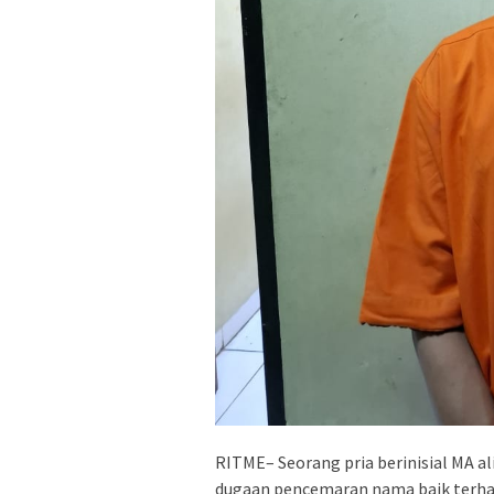
RITME– Seorang pria berinisial MA al
dugaan pencemaran nama baik terha