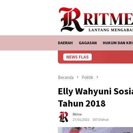
Loncat
tutup
ke
konten
DAERAH
GAGASAN
HUKUM DAN KRI
NEWS FLAS
ASDP Bakauheni
Beranda
Politik
Elly Wahyuni Sosi
Tahun 2018
Ritme
27/01/2022
507 Dilihat