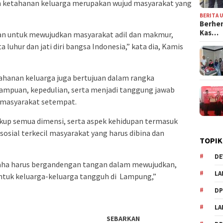
ketahanan keluarga merupakan wujud masyarakat yang
BERITA 
Berhen
Kas…
kan untuk mewujudkan masyarakat adil dan makmur,
a luhur dan jati diri bangsa Indonesia,” kata dia, Kamis
anan keluarga juga bertujuan dalam rangka
puan, kepedulian, serta menjadi tanggung jawab
 masyarakat setempat.
p semua dimensi, serta aspek kehidupan termasuk
osial terkecil masyarakat yang harus dibina dan
TOPIK
DE
saha harus bergandengan tangan dalam mewujudkan,
LA
uk keluarga-keluarga tangguh di Lampung,”
D
L
SEBARKAN