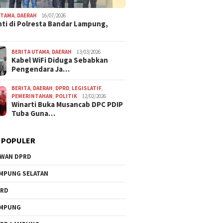
UTAMA
,
DAERAH
16/07/2026
ti di Polresta Bandar Lampung,
BERITA UTAMA
,
DAERAH
13/03/2026
Kabel WiFi Diduga Sebabkan
Pengendara Ja…
BERITA
,
DAERAH
,
DPRD
,
LEGISLATIF
,
PEMERINTAHAN
,
POLITIK
12/02/2026
Winarti Buka Musancab DPC PDIP
Tuba Guna…
 POPULER
WAN DPRD
MPUNG SELATAN
PRD
AMPUNG