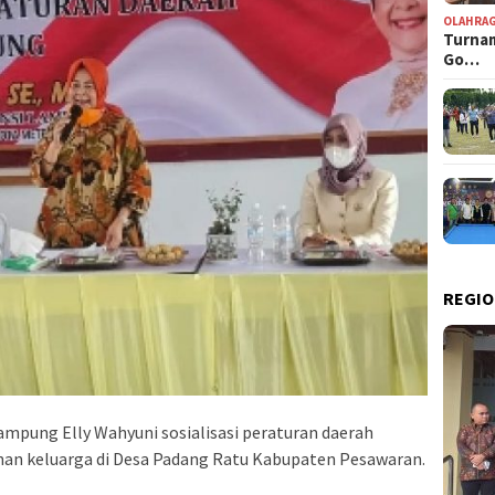
OLAHRA
Turnam
Go…
REGIO
pung Elly Wahyuni sosialisasi peraturan daerah
an keluarga di Desa Padang Ratu Kabupaten Pesawaran.