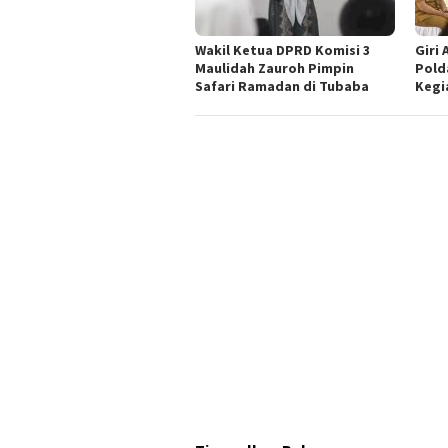
Wakil Ketua DPRD Komisi 3
Giri 
Maulidah Zauroh Pimpin
Pold
Safari Ramadan di Tubaba
Kegi