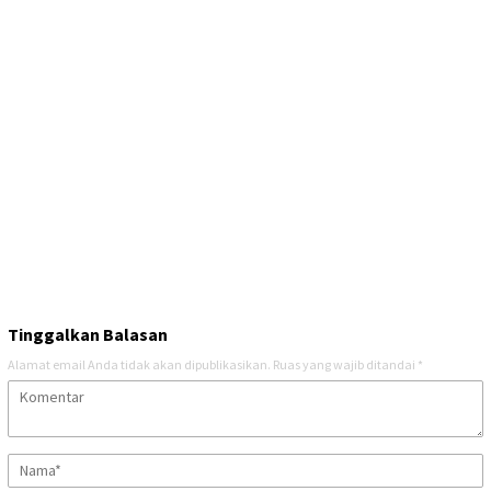
Tinggalkan Balasan
Alamat email Anda tidak akan dipublikasikan.
Ruas yang wajib ditandai
*