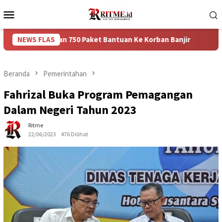
Loncat
Menu
ke
Mobile
konten
ikan 750 Paket Bantuan Ke Korban Banjir
NEWS FLAS
Puncak Arus B
Beranda
Pemerintahan
Fahrizal Buka Program Pemagangan
Dalam Negeri Tahun 2023
Ritme
22/06/2023
476 Dilihat