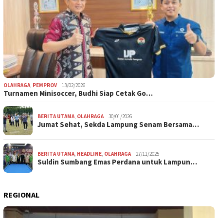
OLAHRAGA
,
PEMPROV
13/02/2026
Turnamen Minisoccer, Budhi Siap Cetak Go…
BERITA UTAMA
,
OLAHRAGA
30/01/2026
Jumat Sehat, Sekda Lampung Senam Bersama…
BERITA UTAMA
,
HEADLINE
,
OLAHRAGA
27/11/2025
Suldin Sumbang Emas Perdana untuk Lampun…
REGIONAL