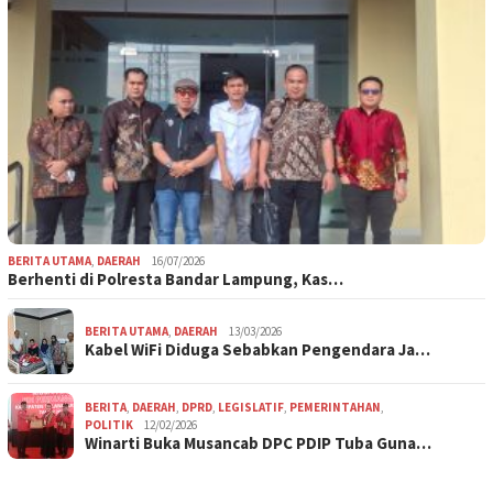
BERITA UTAMA
,
DAERAH
16/07/2026
Berhenti di Polresta Bandar Lampung, Kas…
BERITA UTAMA
,
DAERAH
13/03/2026
Kabel WiFi Diduga Sebabkan Pengendara Ja…
BERITA
,
DAERAH
,
DPRD
,
LEGISLATIF
,
PEMERINTAHAN
,
POLITIK
12/02/2026
Winarti Buka Musancab DPC PDIP Tuba Guna…