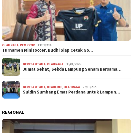
OLAHRAGA
,
PEMPROV
13/02/2026
Turnamen Minisoccer, Budhi Siap Cetak Go…
BERITA UTAMA
,
OLAHRAGA
30/01/2026
Jumat Sehat, Sekda Lampung Senam Bersama…
BERITA UTAMA
,
HEADLINE
,
OLAHRAGA
27/11/2025
Suldin Sumbang Emas Perdana untuk Lampun…
REGIONAL