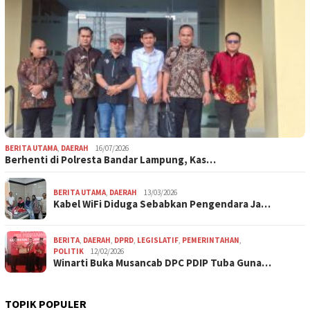
BERITA UTAMA
,
DAERAH
16/07/2026
Berhenti di Polresta Bandar Lampung, Kas…
BERITA UTAMA
,
DAERAH
13/03/2026
Kabel WiFi Diduga Sebabkan Pengendara Ja…
BERITA
,
DAERAH
,
DPRD
,
LEGISLATIF
,
PEMERINTAHAN
,
POLITIK
12/02/2026
Winarti Buka Musancab DPC PDIP Tuba Guna…
TOPIK POPULER