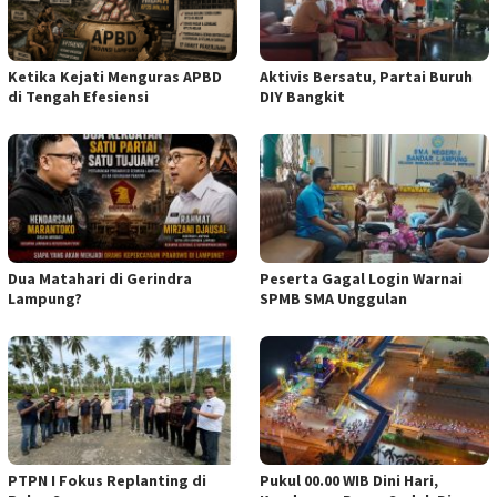
Ketika Kejati Menguras APBD
Aktivis Bersatu, Partai Buruh
di Tengah Efesiensi
DIY Bangkit
Dua Matahari di Gerindra
Peserta Gagal Login Warnai
Lampung?
SPMB SMA Unggulan
PTPN I Fokus Replanting di
Pukul 00.00 WIB Dini Hari,