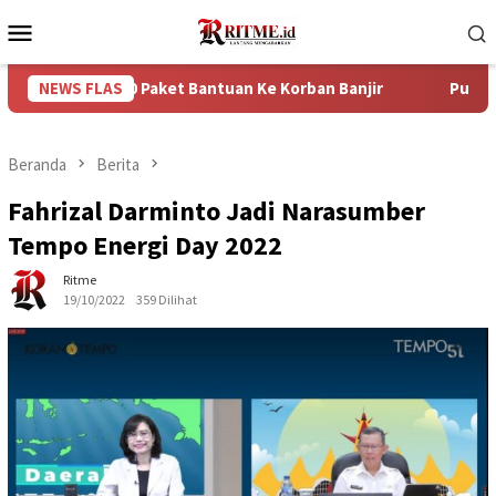
Loncat
Menu
ke
Mobile
konten
n 750 Paket Bantuan Ke Korban Banjir
NEWS FLAS
Puncak Arus Balik
Beranda
Berita
Fahrizal Darminto Jadi Narasumber
Tempo Energi Day 2022
Ritme
19/10/2022
359 Dilihat