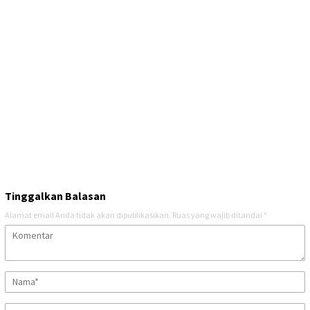
Tinggalkan Balasan
Alamat email Anda tidak akan dipublikasikan.
Ruas yang wajib ditandai
*