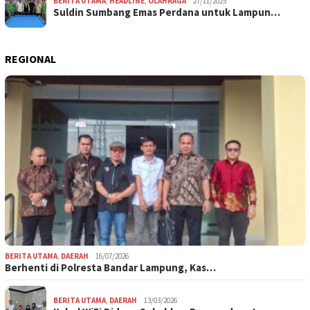
BERITA UTAMA
,
HEADLINE
,
OLAHRAGA
27/11/2025
Suldin Sumbang Emas Perdana untuk Lampun…
REGIONAL
BERITA UTAMA
,
DAERAH
16/07/2026
Berhenti di Polresta Bandar Lampung, Kas…
BERITA UTAMA
,
DAERAH
13/03/2026