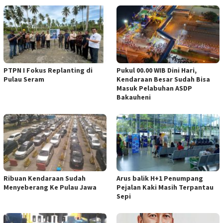
PTPN I Fokus Replanting di
Pukul 00.00 WIB Dini Hari,
Pulau Seram
Kendaraan Besar Sudah Bisa
Masuk Pelabuhan ASDP
Bakauheni
Ribuan Kendaraan Sudah
Arus balik H+1 Penumpang
Menyeberang Ke Pulau Jawa
Pejalan Kaki Masih Terpantau
Sepi