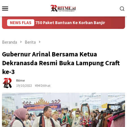
Loncat
Menu
ke
Mobile
konten
kan 750 Paket Bantuan Ke Korban Banjir
NEWS FLAS
Puncak Arus Bal
Beranda
Berita
Gubernur Arinal Bersama Ketua
Dekranasda Resmi Buka Lampung Craft
ke-3
Ritme
19/10/2022
494 Dilihat