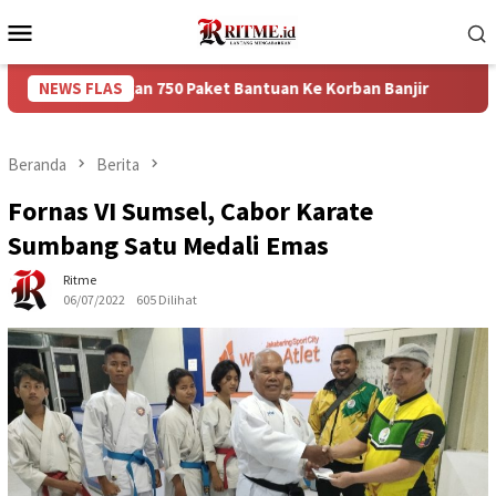
Loncat
Menu
ke
Mobile
konten
berikan 750 Paket Bantuan Ke Korban Banjir
NEWS FLAS
Puncak Arus
Beranda
Berita
Fornas VI Sumsel, Cabor Karate
Sumbang Satu Medali Emas
Ritme
06/07/2022
605 Dilihat