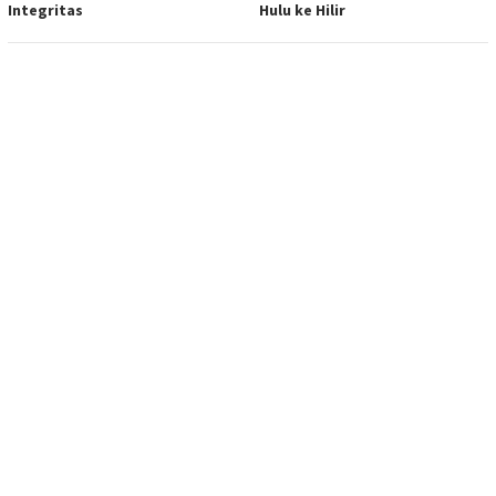
Integritas
Hulu ke Hilir