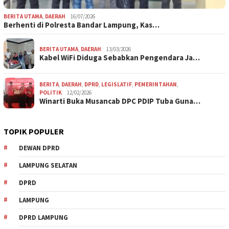
BERITA UTAMA
,
DAERAH
16/07/2026
Berhenti di Polresta Bandar Lampung, Kas…
BERITA UTAMA
,
DAERAH
13/03/2026
Kabel WiFi Diduga Sebabkan Pengendara Ja…
BERITA
,
DAERAH
,
DPRD
,
LEGISLATIF
,
PEMERINTAHAN
,
POLITIK
12/02/2026
Winarti Buka Musancab DPC PDIP Tuba Guna…
TOPIK POPULER
DEWAN DPRD
LAMPUNG SELATAN
DPRD
LAMPUNG
DPRD LAMPUNG