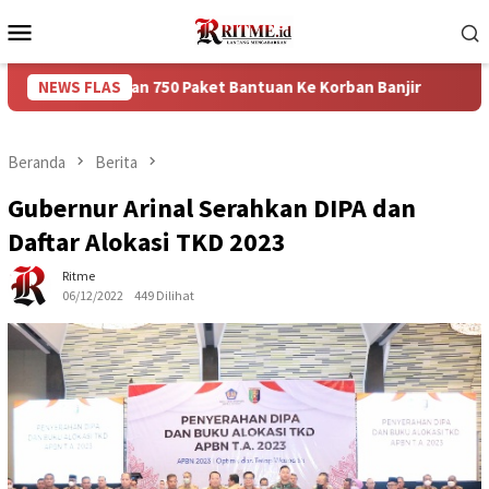
Loncat
Menu
ke
Mobile
konten
erikan 750 Paket Bantuan Ke Korban Banjir
NEWS FLAS
Puncak Arus 
Beranda
Berita
Gubernur Arinal Serahkan DIPA dan
Daftar Alokasi TKD 2023
Ritme
06/12/2022
449 Dilihat