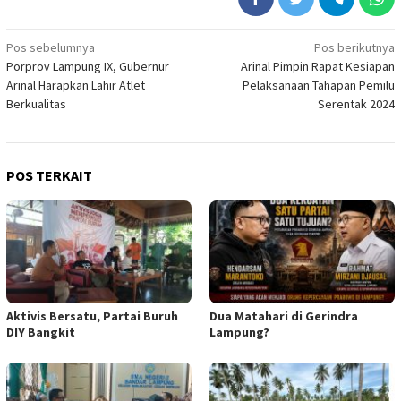
Navigasi
Pos sebelumnya
Pos berikutnya
Porprov Lampung IX, Gubernur
Arinal Pimpin Rapat Kesiapan
pos
Arinal Harapkan Lahir Atlet
Pelaksanaan Tahapan Pemilu
Berkualitas
Serentak 2024
POS TERKAIT
Aktivis Bersatu, Partai Buruh
Dua Matahari di Gerindra
DIY Bangkit
Lampung?