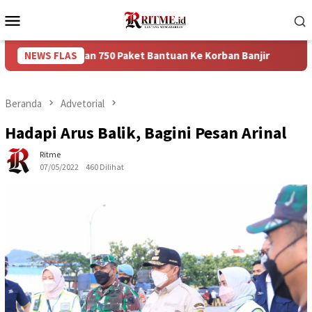
Loncat
Menu
ke
Mobile
konten
berikan 750 Paket Bantuan Ke Korban Banjir
NEWS FLAS
Puncak Aru
Beranda
Advetorial
Hadapi Arus Balik, Bagini Pesan Arinal
Ritme
07/05/2022
460 Dilihat