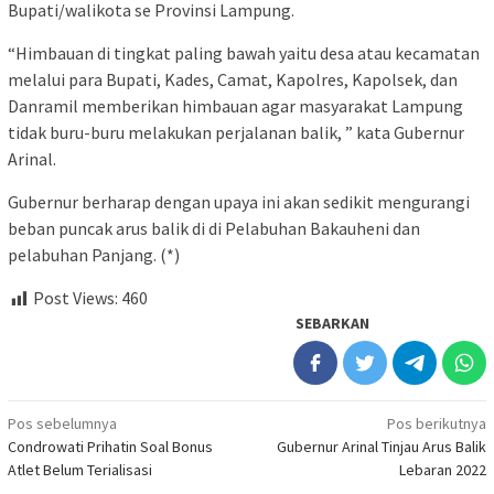
Bupati/walikota se Provinsi Lampung.
“Himbauan di tingkat paling bawah yaitu desa atau kecamatan
melalui para Bupati, Kades, Camat, Kapolres, Kapolsek, dan
Danramil memberikan himbauan agar masyarakat Lampung
tidak buru-buru melakukan perjalanan balik, ” kata Gubernur
Arinal.
Gubernur berharap dengan upaya ini akan sedikit mengurangi
beban puncak arus balik di di Pelabuhan Bakauheni dan
pelabuhan Panjang. (*)
Post Views:
460
SEBARKAN
Navigasi
Pos sebelumnya
Pos berikutnya
Condrowati Prihatin Soal Bonus
Gubernur Arinal Tinjau Arus Balik
pos
Atlet Belum Terialisasi
Lebaran 2022