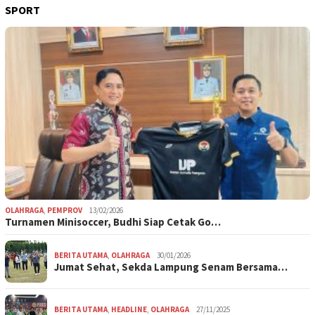
SPORT
OLAHRAGA
,
PEMPROV
13/02/2026
Turnamen Minisoccer, Budhi Siap Cetak Go…
BERITA UTAMA
,
OLAHRAGA
30/01/2026
Jumat Sehat, Sekda Lampung Senam Bersama…
BERITA UTAMA
,
HEADLINE
,
OLAHRAGA
27/11/2025