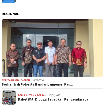
REGIONAL
BERITA UTAMA
,
DAERAH
16/07/2026
Berhenti di Polresta Bandar Lampung, Kas…
BERITA UTAMA
,
DAERAH
13/03/2026
Kabel WiFi Diduga Sebabkan Pengendara Ja…