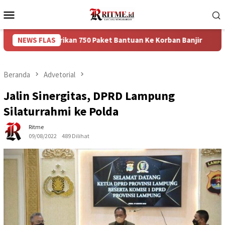
Loncat
Menu
ke
Mobile
konten
emberikan 750 Paket Bantuan Ke Korban Banjir
NEWS FLAS
Puncak Ar
Beranda
Advetorial
Jalin Sinergitas, DPRD Lampung
Silaturrahmi ke Polda
Ritme
09/08/2022
489 Dilihat