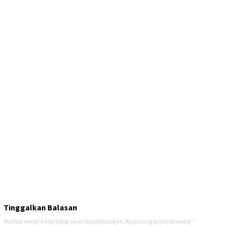
Tinggalkan Balasan
Alamat email Anda tidak akan dipublikasikan.
Ruas yang wajib ditandai
*