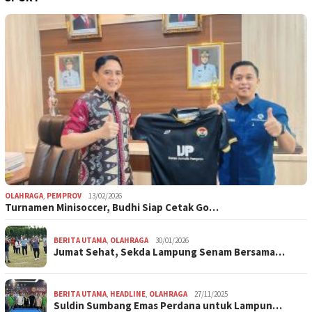
OLAHRAGA
,
PEMPROV
13/02/2026
Turnamen Minisoccer, Budhi Siap Cetak Go…
BERITA UTAMA
,
OLAHRAGA
30/01/2026
Jumat Sehat, Sekda Lampung Senam Bersama…
BERITA UTAMA
,
HEADLINE
,
OLAHRAGA
27/11/2025
Suldin Sumbang Emas Perdana untuk Lampun…