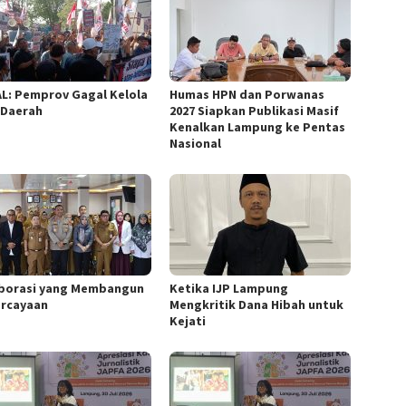
L: Pemprov Gagal Kelola
Humas HPN dan Porwanas
 Daerah
2027 Siapkan Publikasi Masif
Kenalkan Lampung ke Pentas
Nasional
borasi yang Membangun
Ketika IJP Lampung
rcayaan
Mengkritik Dana Hibah untuk
Kejati