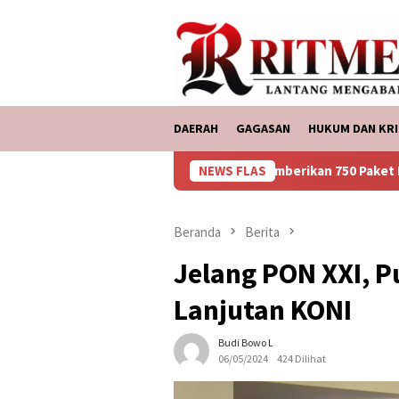
Loncat
tutup
ke
konten
DAERAH
GAGASAN
HUKUM DAN KRI
ASDP Bakauheni, Memberikan 750 Paket Bantuan Ke Korban B
NEWS FLAS
Beranda
Berita
Jelang PON XXI, P
Lanjutan KONI
Budi Bowo L
06/05/2024
424 Dilihat