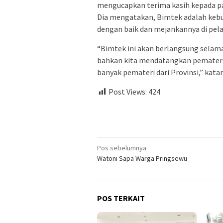
mengucapkan terima kasih kepada par
Dia mengatakan, Bimtek adalah kebut
dengan baik dan mejankannya di pel
“Bimtek ini akan berlangsung selama
bahkan kita mendatangkan pemateri da
banyak pemateri dari Provinsi,” katan
Post Views:
424
Navigasi
Pos sebelumnya
Watoni Sapa Warga Pringsewu
pos
POS TERKAIT