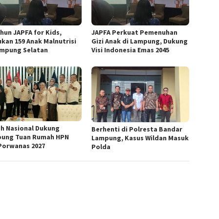
ahun JAPFA for Kids,
JAPFA Perkuat Pemenuhan
kan 159 Anak Malnutrisi
Gizi Anak di Lampung, Dukung
ampung Selatan
Visi Indonesia Emas 2045
h Nasional Dukung
Berhenti di Polresta Bandar
ung Tuan Rumah HPN
Lampung, Kasus Wildan Masuk
Porwanas 2027
Polda