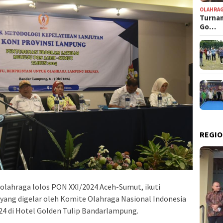
OLAHRA
Turnam
Go…
REGIO
olahraga lolos PON XXI/2024 Aceh-Sumut, ikuti
yang digelar oleh Komite Olahraga Nasional Indonesia
24 di Hotel Golden Tulip Bandarlampung.