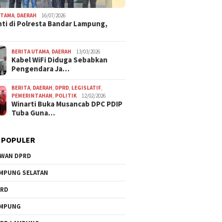
UTAMA
,
DAERAH
16/07/2026
ti di Polresta Bandar Lampung,
BERITA UTAMA
,
DAERAH
13/03/2026
Kabel WiFi Diduga Sebabkan
Pengendara Ja…
BERITA
,
DAERAH
,
DPRD
,
LEGISLATIF
,
PEMERINTAHAN
,
POLITIK
12/02/2026
Winarti Buka Musancab DPC PDIP
Tuba Guna…
 POPULER
WAN DPRD
MPUNG SELATAN
PRD
AMPUNG