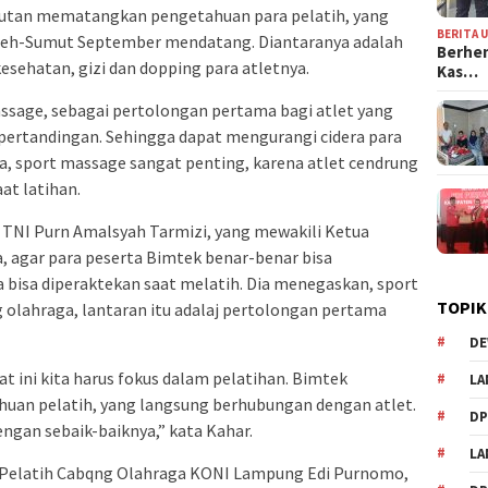
jutan mematangkan pengetahuan para pelatih, yang
BERITA 
Aceh-Sumut September mendatang. Diantaranya adalah
Berhen
sehatan, gizi dan dopping para atletnya.
Kas…
sage, sebagai pertolongan pertama bagi atlet yang
 pertandingan. Sehingga dapat mengurangi cidera para
aja, sport massage sangat penting, karena atlet cendrung
at latihan.
TNI Purn Amalsyah Tarmizi, yang mewakili Ketua
gar para peserta Bimtek benar-benar bisa
 bisa diperaktekan saat melatih. Dia menegaskan, sport
TOPIK
 olahraga, lantaran itu adalaj pertolongan pertama
DE
aat ini kita harus fokus dalam pelatihan. Bimtek
LA
uan pelatih, yang langsung berhubungan dengan atlet.
D
ngan sebaik-baiknya,” kata Kahar.
L
k Pelatih Cabqng Olahraga KONI Lampung Edi Purnomo,