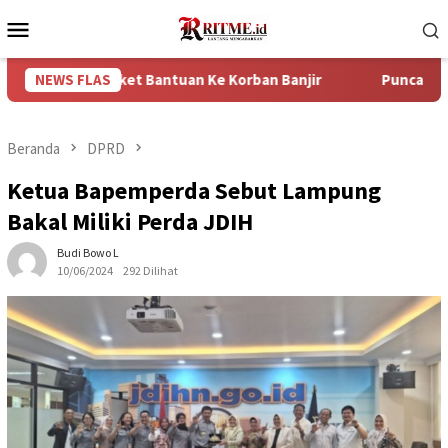
Loncat
Menu
ke
Mobile
konten
0 Paket Bantuan Ke Korban Banjir
NEWS FLAS
Puncak Arus Balik Leb
Beranda
DPRD
Ketua Bapemperda Sebut Lampung
Bakal Miliki Perda JDIH
Budi Bowo L
10/06/2024
292 Dilihat