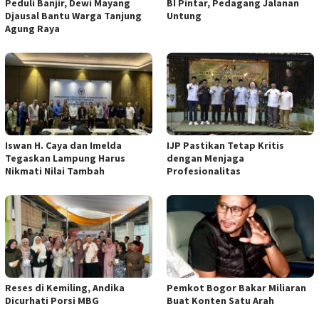
Peduli Banjir, Dewi Mayang
BI Pintar, Pedagang Jalanan
Djausal Bantu Warga Tanjung
Untung
Agung Raya
Iswan H. Caya dan Imelda
IJP Pastikan Tetap Kritis
Tegaskan Lampung Harus
dengan Menjaga
Nikmati Nilai Tambah
Profesionalitas
Reses di Kemiling, Andika
Pemkot Bogor Bakar Miliaran
Dicurhati Porsi MBG
Buat Konten Satu Arah