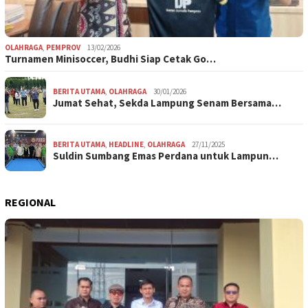
OLAHRAGA
,
PEMPROV
13/02/2026
Turnamen Minisoccer, Budhi Siap Cetak Go…
BERITA UTAMA
,
OLAHRAGA
30/01/2026
Jumat Sehat, Sekda Lampung Senam Bersama…
BERITA UTAMA
,
HEADLINE
,
OLAHRAGA
27/11/2025
Suldin Sumbang Emas Perdana untuk Lampun…
REGIONAL