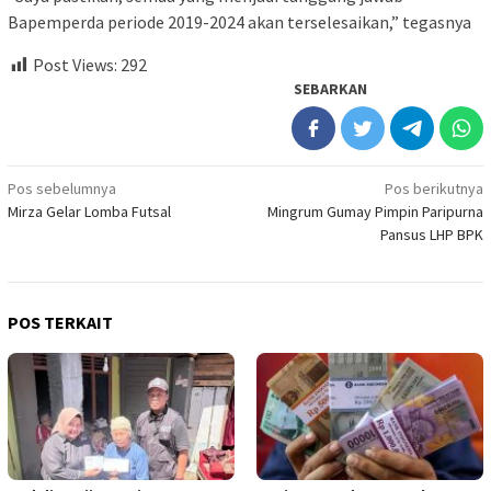
Bapemperda periode 2019-2024 akan terselesaikan,” tegasnya
Post Views:
292
SEBARKAN
Navigasi
Pos sebelumnya
Pos berikutnya
Mirza Gelar Lomba Futsal
Mingrum Gumay Pimpin Paripurna
pos
Pansus LHP BPK
POS TERKAIT