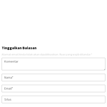
Tinggalkan Balasan
Alamat email Anda tidak akan dipublikasikan.
Ruas yang wajib ditandai
*