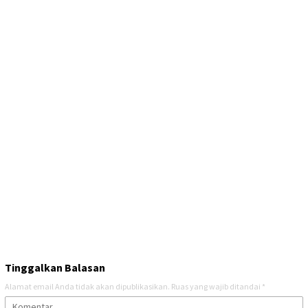
Tinggalkan Balasan
Alamat email Anda tidak akan dipublikasikan.
Ruas yang wajib ditandai
*