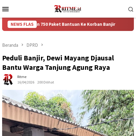
Loncat
Menu
ke
Mobile
konten
erikan 750 Paket Bantuan Ke Korban Banjir
NEWS FLAS
Puncak Arus
Beranda
DPRD
Peduli Banjir, Dewi Mayang Djausal
Bantu Warga Tanjung Agung Raya
Ritme
16/04/2026
200 Dilihat