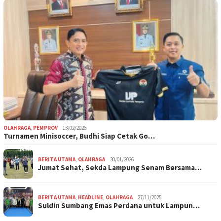
OLAHRAGA
,
PEMPROV
13/02/2026
Turnamen Minisoccer, Budhi Siap Cetak Go…
BERITA UTAMA
,
OLAHRAGA
30/01/2026
Jumat Sehat, Sekda Lampung Senam Bersama…
BERITA UTAMA
,
HEADLINE
,
OLAHRAGA
27/11/2025
Suldin Sumbang Emas Perdana untuk Lampun…