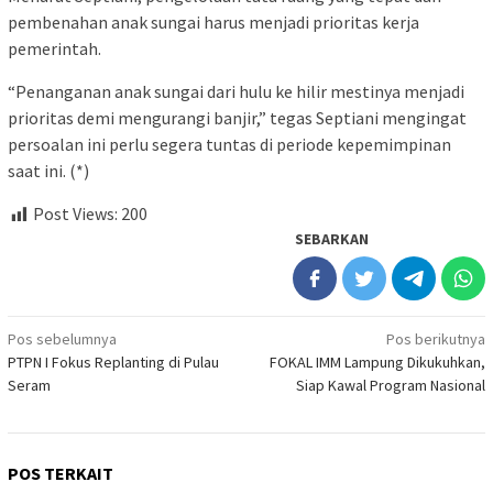
pembenahan anak sungai harus menjadi prioritas kerja
pemerintah.
“Penanganan anak sungai dari hulu ke hilir mestinya menjadi
prioritas demi mengurangi banjir,” tegas Septiani mengingat
persoalan ini perlu segera tuntas di periode kepemimpinan
saat ini. (*)
Post Views:
200
SEBARKAN
Navigasi
Pos sebelumnya
Pos berikutnya
PTPN I Fokus Replanting di Pulau
FOKAL IMM Lampung Dikukuhkan,
pos
Seram
Siap Kawal Program Nasional
POS TERKAIT