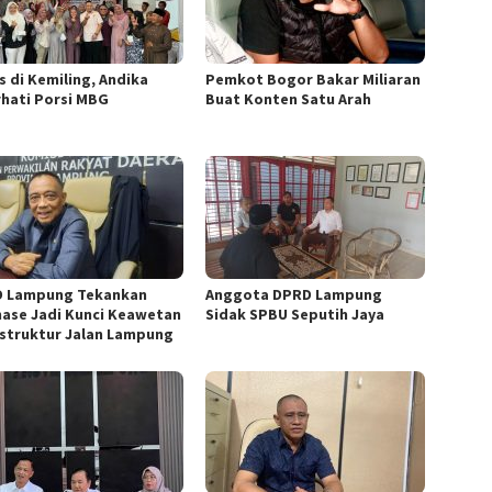
s di Kemiling, Andika
Pemkot Bogor Bakar Miliaran
rhati Porsi MBG
Buat Konten Satu Arah
 Lampung Tekankan
Anggota DPRD Lampung
nase Jadi Kunci Keawetan
Sidak SPBU Seputih Jaya
astruktur Jalan Lampung