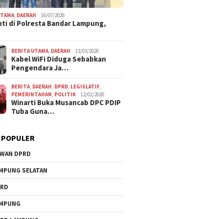
UTAMA
,
DAERAH
16/07/2026
ti di Polresta Bandar Lampung,
BERITA UTAMA
,
DAERAH
13/03/2026
Kabel WiFi Diduga Sebabkan
Pengendara Ja…
BERITA
,
DAERAH
,
DPRD
,
LEGISLATIF
,
PEMERINTAHAN
,
POLITIK
12/02/2026
Winarti Buka Musancab DPC PDIP
Tuba Guna…
 POPULER
WAN DPRD
MPUNG SELATAN
PRD
AMPUNG