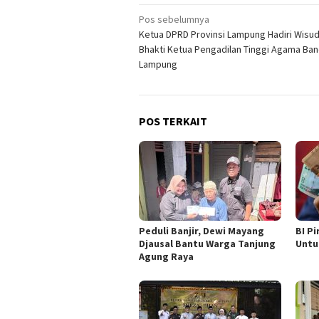
Navigasi
Pos sebelumnya
Ketua DPRD Provinsi Lampung Hadiri Wisu
pos
Bhakti Ketua Pengadilan Tinggi Agama Ba
Lampung
POS TERKAIT
Peduli Banjir, Dewi Mayang
BI P
Djausal Bantu Warga Tanjung
Untu
Agung Raya