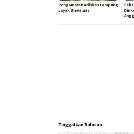
Pengamat: Kadiskes Lampung
Sekt
Layak Dievaluasi
Dink
Angg
Tinggalkan Balasan
Alamat email Anda tidak akan dipublikasikan.
Ru