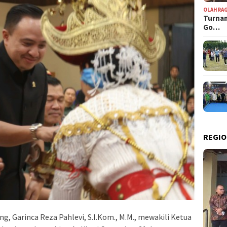
OLAHRA
Turnam
Go…
REGIO
, Garinca Reza Pahlevi, S.I.Kom., M.M., mewakili Ketua