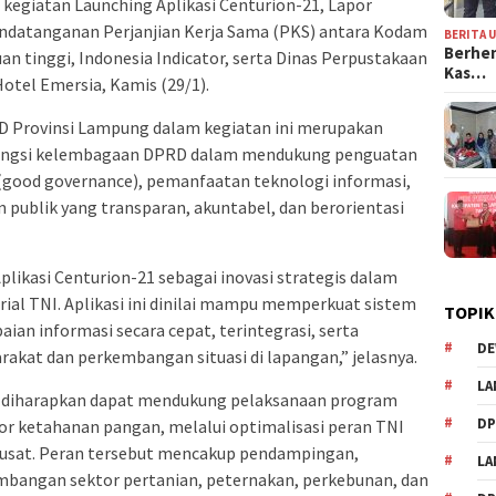
kegiatan Launching Aplikasi Centurion-21, Lapor
ndatanganan Perjanjian Kerja Sama (PKS) antara Kodam
BERITA 
Berhen
n tinggi, Indonesia Indicator, serta Dinas Perpustakaan
Kas…
otel Emersia, Kamis (29/1).
D Provinsi Lampung dalam kegiatan ini merupakan
 fungsi kelembagaan DPRD dalam mendukung penguatan
 (good governance), pemanfaatan teknologi informasi,
 publik yang transparan, akuntabel, dan berorientasi
ikasi Centurion-21 sebagai inovasi strategis dalam
rial TNI. Aplikasi ini dinilai mampu memperkuat sistem
TOPIK
ian informasi secara cepat, terintegrasi, serta
DE
akat dan perkembangan situasi di lapangan,” jelasnya.
LA
uga diharapkan dapat mendukung pelaksanaan program
D
tor ketahanan pangan, melalui optimalisasi peran TNI
 pusat. Peran tersebut mencakup pendampingan,
L
mbangan sektor pertanian, peternakan, perkebunan, dan