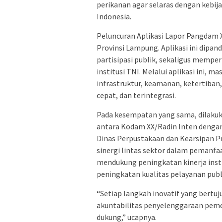
perikanan agar selaras dengan kebij
Indonesia.
Peluncuran Aplikasi Lapor Pangdam 
Provinsi Lampung. Aplikasi ini dipa
partisipasi publik, sekaligus mempe
institusi TNI. Melalui aplikasi ini,
infrastruktur, keamanan, ketertiban
cepat, dan terintegrasi.
Pada kesempatan yang sama, dilakuk
antara Kodam XX/Radin Inten dengan 
Dinas Perpustakaan dan Kearsipan P
sinergi lintas sektor dalam pemanfaa
mendukung peningkatan kinerja instit
peningkatan kualitas pelayanan publ
“Setiap langkah inovatif yang bertuj
akuntabilitas penyelenggaraan peme
dukung,” ucapnya.