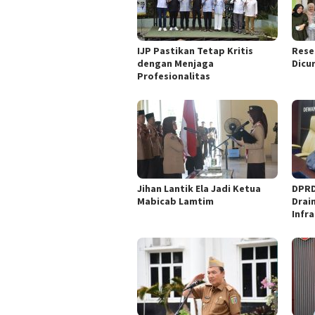
IJP Pastikan Tetap Kritis
Rese
dengan Menjaga
Dicu
Profesionalitas
Jihan Lantik Ela Jadi Ketua
DPRD
Mabicab Lamtim
Drai
Infr