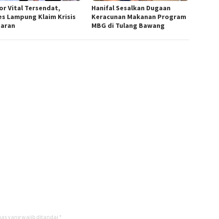
or Vital Tersendat,
Hanifal Sesalkan Dugaan
es Lampung Klaim Krisis
Keracunan Makanan Program
aran
MBG di Tulang Bawang
as yang wajib ditandai
*