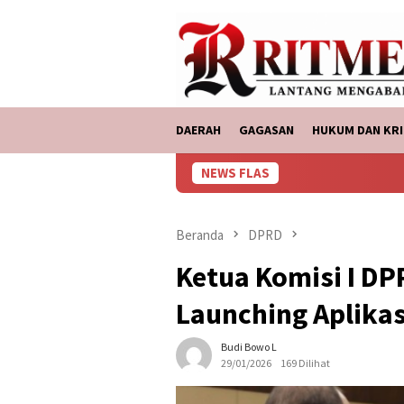
Loncat
tutup
ke
konten
DAERAH
GAGASAN
HUKUM DAN KRI
NEWS FLAS
ASDP 
Beranda
DPRD
Ketua Komisi I DP
Launching Aplikas
Budi Bowo L
29/01/2026
169 Dilihat