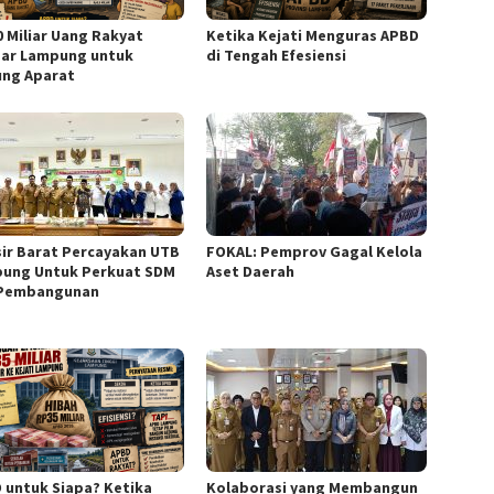
0 Miliar Uang Rakyat
Ketika Kejati Menguras APBD
ar Lampung untuk
di Tengah Efesiensi
ng Aparat
sir Barat Percayakan UTB
FOKAL: Pemprov Gagal Kelola
ung Untuk Perkuat SDM
Aset Daerah
Pembangunan
 untuk Siapa? Ketika
Kolaborasi yang Membangun