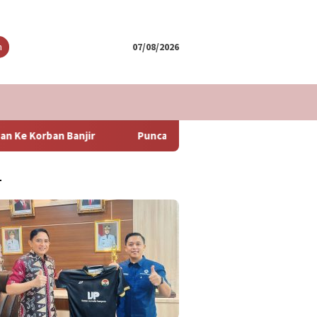
tutup
n
07/08/2026
r
Puncak Arus Balik Lebaran 2024 Diperkirakan Hari Ming
T