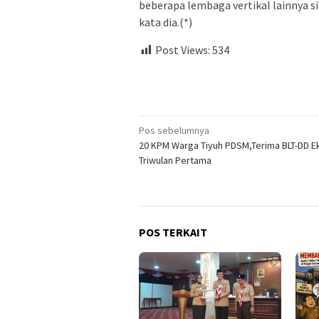
beberapa lembaga vertikal lainnya s
kata dia.(*)
Post Views:
534
Navigasi
Pos sebelumnya
20 KPM Warga Tiyuh PDSM,Terima BLT-DD 
pos
Triwulan Pertama
POS TERKAIT