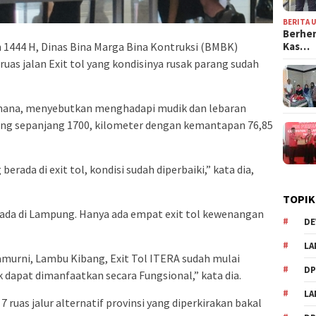
BERITA 
Berhen
Kas…
 1444 H, Dinas Bina Marga Bina Kontruksi (BMBK)
as jalan Exit tol yang kondisinya rusak parang sudah
kmana, menyebutkan menghadapi mudik dan lebaran
pung sepanjang 1700, kilometer dengan kemantapan 76,85
erada di exit tol, kondisi sudah diperbaiki,” kata dia,
TOPIK
ng ada di Lampung. Hanya ada empat exit tol kewenangan
DE
LA
yamurni, Lambu Kibang, Exit Tol ITERA sudah mulai
D
 dapat dimanfaatkan secara Fungsional,” kata dia.
L
7 ruas jalur alternatif provinsi yang diperkirakan bakal