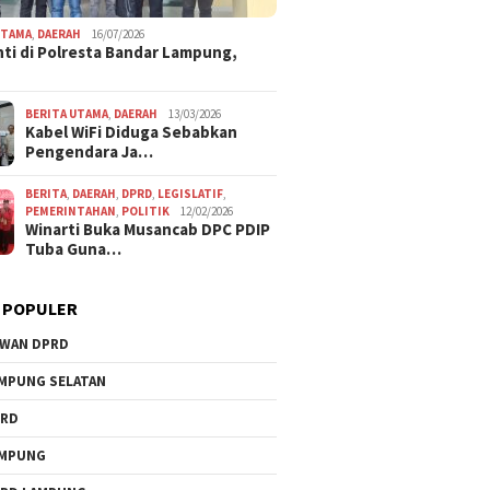
UTAMA
,
DAERAH
16/07/2026
ti di Polresta Bandar Lampung,
BERITA UTAMA
,
DAERAH
13/03/2026
Kabel WiFi Diduga Sebabkan
Pengendara Ja…
BERITA
,
DAERAH
,
DPRD
,
LEGISLATIF
,
PEMERINTAHAN
,
POLITIK
12/02/2026
Winarti Buka Musancab DPC PDIP
Tuba Guna…
 POPULER
WAN DPRD
MPUNG SELATAN
PRD
AMPUNG