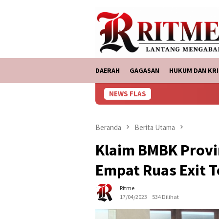
Loncat
tutup
ke
konten
DAERAH
GAGASAN
HUKUM DAN KRI
NEWS FLAS
Beranda
Berita Utama
Klaim BMBK Provi
Empat Ruas Exit T
Ritme
17/04/2023
534 Dilihat