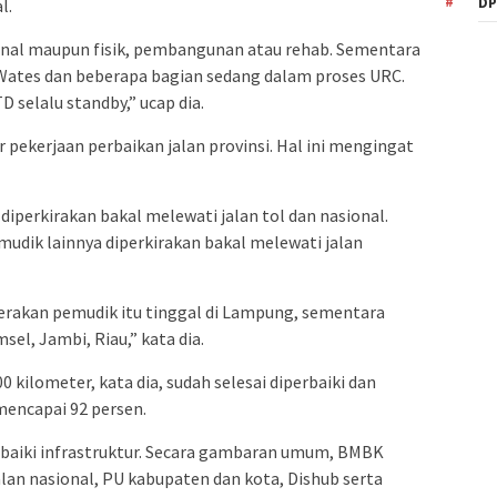
DP
l.
ional maupun fisik, pembangunan atau rehab. Sementara
, Wates dan beberapa bagian sedang dalam proses URC.
D selalu standby,” ucap dia.
r pekerjaan perbaikan jalan provinsi. Hal ini mengingat
 diperkirakan bakal melewati jalan tol dan nasional.
mudik lainnya diperkirakan bakal melewati jalan
gerakan pemudik itu tinggal di Lampung, sementara
el, Jambi, Riau,” kata dia.
0 kilometer, kata dia, sudah selesai diperbaiki dan
encapai 92 persen.
rbaiki infrastruktur. Secara gambaran umum, BMBK
lan nasional, PU kabupaten dan kota, Dishub serta