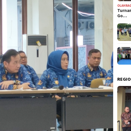
OLAHRA
Turnam
Go…
REGIO