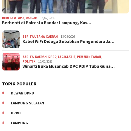
BERITA UTAMA
,
DAERAH
16/07/2026
Berhenti di Polresta Bandar Lampung, Kas…
BERITA UTAMA
,
DAERAH
13/03/2026
Kabel WiFi Diduga Sebabkan Pengendara Ja…
BERITA
,
DAERAH
,
DPRD
,
LEGISLATIF
,
PEMERINTAHAN
,
POLITIK
12/02/2026
Winarti Buka Musancab DPC PDIP Tuba Guna…
TOPIK POPULER
DEWAN DPRD
LAMPUNG SELATAN
DPRD
LAMPUNG