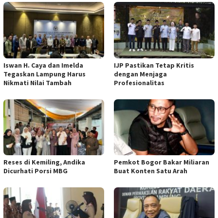
Iswan H. Caya dan Imelda
IJP Pastikan Tetap Kritis
Tegaskan Lampung Harus
dengan Menjaga
Nikmati Nilai Tambah
Profesionalitas
Reses di Kemiling, Andika
Pemkot Bogor Bakar Miliaran
Dicurhati Porsi MBG
Buat Konten Satu Arah