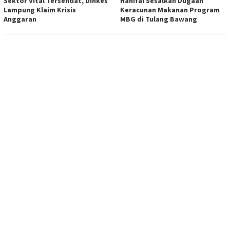
Sektor Vital Tersendat, Dinkes
Hanifal Sesalkan Dugaan
Lampung Klaim Krisis
Keracunan Makanan Program
Anggaran
MBG di Tulang Bawang