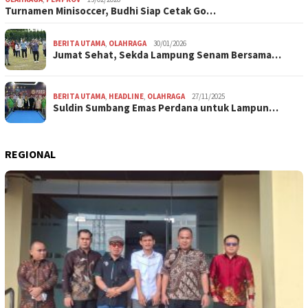
Turnamen Minisoccer, Budhi Siap Cetak Go…
BERITA UTAMA
,
OLAHRAGA
30/01/2026
Jumat Sehat, Sekda Lampung Senam Bersama…
BERITA UTAMA
,
HEADLINE
,
OLAHRAGA
27/11/2025
Suldin Sumbang Emas Perdana untuk Lampun…
REGIONAL