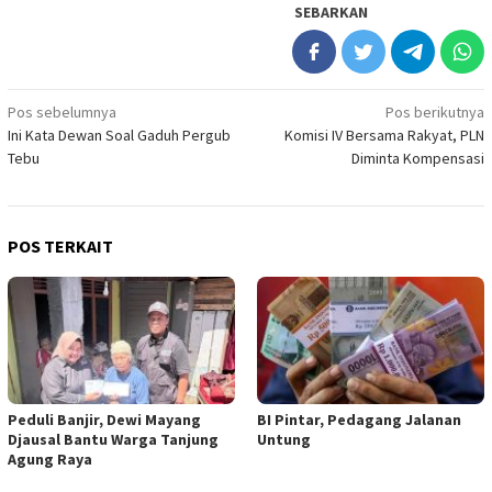
SEBARKAN
Navigasi
Pos sebelumnya
Pos berikutnya
Ini Kata Dewan Soal Gaduh Pergub
Komisi IV Bersama Rakyat, PLN
pos
Tebu
Diminta Kompensasi
POS TERKAIT
Peduli Banjir, Dewi Mayang
BI Pintar, Pedagang Jalanan
Djausal Bantu Warga Tanjung
Untung
Agung Raya