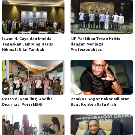
Iswan H. Caya dan Imelda
IJP Pastikan Tetap Kritis
Tegaskan Lampung Harus
dengan Menjaga
Nikmati Nilai Tambah
Profesionalitas
Reses di Kemiling, Andika
Pemkot Bogor Bakar Miliaran
Dicurhati Porsi MBG
Buat Konten Satu Arah