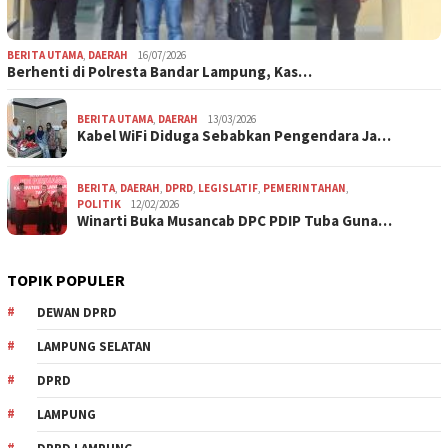
BERITA UTAMA
,
DAERAH
16/07/2026
Berhenti di Polresta Bandar Lampung, Kas…
BERITA UTAMA
,
DAERAH
13/03/2026
Kabel WiFi Diduga Sebabkan Pengendara Ja…
BERITA
,
DAERAH
,
DPRD
,
LEGISLATIF
,
PEMERINTAHAN
,
POLITIK
12/02/2026
Winarti Buka Musancab DPC PDIP Tuba Guna…
TOPIK POPULER
DEWAN DPRD
LAMPUNG SELATAN
DPRD
LAMPUNG