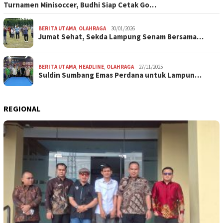
Turnamen Minisoccer, Budhi Siap Cetak Go…
BERITA UTAMA
,
OLAHRAGA
30/01/2026
Jumat Sehat, Sekda Lampung Senam Bersama…
BERITA UTAMA
,
HEADLINE
,
OLAHRAGA
27/11/2025
Suldin Sumbang Emas Perdana untuk Lampun…
REGIONAL