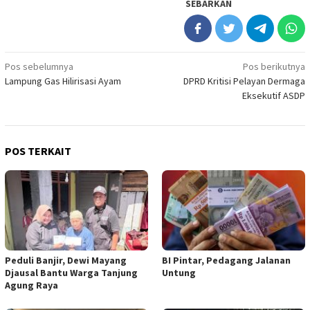
SEBARKAN
Navigasi
Pos sebelumnya
Pos berikutnya
Lampung Gas Hilirisasi Ayam
DPRD Kritisi Pelayan Dermaga
pos
Eksekutif ASDP
POS TERKAIT
Peduli Banjir, Dewi Mayang
BI Pintar, Pedagang Jalanan
Djausal Bantu Warga Tanjung
Untung
Agung Raya