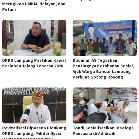
Merugikan UMKM, Nelayan, dan
Petani
DPRD Lampung Pastikan Kawal
Budiman AS Tegaskan
Kesiapan Jelang Lebaran 2026
Pentingnya Ketahanan Sosial,
Ajak Warga Bandar Lampung
Perkuat Gotong Royong
Revitalisasi Dipasena Didukung
Tondi Sosialisasikan Ideologi
DPRD Lampung, Mikdar Ilyas:
Pancasila di Adiluwih