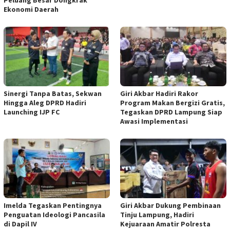
Peluang Besar Dongkrak
Ekonomi Daerah
Sinergi Tanpa Batas, Sekwan
Giri Akbar Hadiri Rakor
Hingga Aleg DPRD Hadiri
Program Makan Bergizi Gratis,
Launching IJP FC
Tegaskan DPRD Lampung Siap
Awasi Implementasi
Imelda Tegaskan Pentingnya
Giri Akbar Dukung Pembinaan
Penguatan Ideologi Pancasila
Tinju Lampung, Hadiri
di Dapil IV
Kejuaraan Amatir Polresta