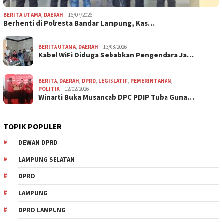
BERITA UTAMA
,
DAERAH
16/07/2026
Berhenti di Polresta Bandar Lampung, Kas…
BERITA UTAMA
,
DAERAH
13/03/2026
Kabel WiFi Diduga Sebabkan Pengendara Ja…
BERITA
,
DAERAH
,
DPRD
,
LEGISLATIF
,
PEMERINTAHAN
,
POLITIK
12/02/2026
Winarti Buka Musancab DPC PDIP Tuba Guna…
TOPIK POPULER
DEWAN DPRD
LAMPUNG SELATAN
DPRD
LAMPUNG
DPRD LAMPUNG