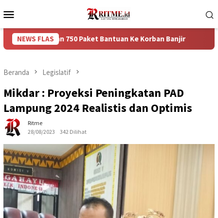
Loncat
Menu
ke
Mobile
konten
rikan 750 Paket Bantuan Ke Korban Banjir
NEWS FLAS
Puncak Arus B
Beranda
Legislatif
Mikdar : Proyeksi Peningkatan PAD
Lampung 2024 Realistis dan Optimis
Ritme
28/08/2023
342 Dilihat