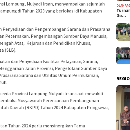
si Lampung, Mulyadi Irsan, menyampaikan sejumlah
OLAHRA
Turnam
Lampung di Tahun 2023 yang berlokasi di Kabupaten
Go…
ah Penyediaan dan Pengembangan Sarana dan Prasarana
 dan Peternakan, Pengembangan Sumber Daya Manusia,
engah Atas, Kejuruan dan Pendidikan Khusus,
a (SLB).
tan dan Penyediaan Fasilitas Pelayanan, Sarana,
elenggaraan Jalan Provinsi, Pengelolaan Sumber Daya
n Prasarana Sarana dan Utilitas Umum Permukiman,
REGIO
muh.
peeda Provinsi Lampung Mulyadi Irsan saat mewakili
, membuka Musyawarah Perencanaan Pembangunan
ntah Daerah (RKPD) Tahun 2024 Kabupaten Pringsewu,
tan Tahun 2024 perlu mensinergikan Tema