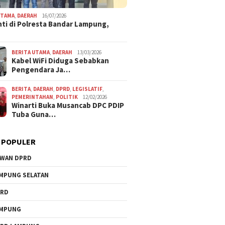
UTAMA
,
DAERAH
16/07/2026
ti di Polresta Bandar Lampung,
BERITA UTAMA
,
DAERAH
13/03/2026
Kabel WiFi Diduga Sebabkan
Pengendara Ja…
BERITA
,
DAERAH
,
DPRD
,
LEGISLATIF
,
PEMERINTAHAN
,
POLITIK
12/02/2026
Winarti Buka Musancab DPC PDIP
Tuba Guna…
 POPULER
WAN DPRD
MPUNG SELATAN
PRD
AMPUNG