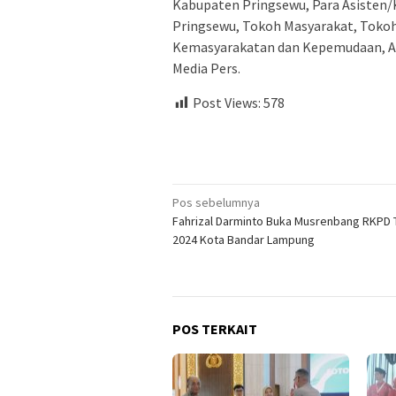
Kabupaten Pringsewu, Para Asisten
Pringsewu, Tokoh Masyarakat, Tokoh
Kemasyarakatan dan Kepemudaan, Ak
Media Pers.
Post Views:
578
Navigasi
Pos sebelumnya
Fahrizal Darminto Buka Musrenbang RKPD 
pos
2024 Kota Bandar Lampung
POS TERKAIT