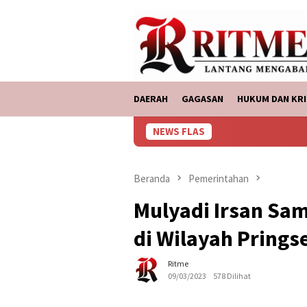
Loncat
tutup
ke
konten
DAERAH
GAGASAN
HUKUM DAN KRI
NEWS FLAS
ASDP
Beranda
Pemerintahan
Mulyadi Irsan Sa
di Wilayah Pring
Ritme
09/03/2023
578 Dilihat