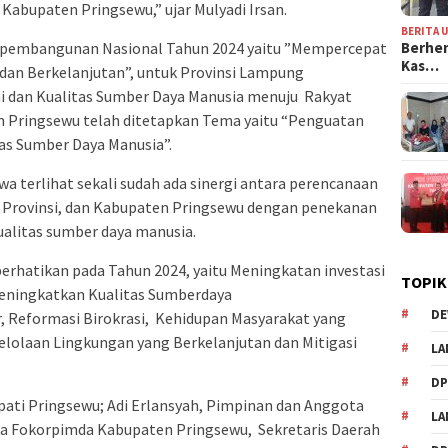
Kabupaten Pringsewu,” ujar Mulyadi Irsan.
BERITA 
Berhen
 pembangunan Nasional Tahun 2024 yaitu ”Mempercepat
Kas…
 dan Berkelanjutan”, untuk Provinsi Lampung
dan Kualitas Sumber Daya Manusia menuju Rakyat
 Pringsewu telah ditetapkan Tema yaitu “Penguatan
as Sumber Daya Manusia”.
terlihat sekali sudah ada sinergi antara perencanaan
 Provinsi, dan Kabupaten Pringsewu dengan penekanan
ualitas sumber daya manusia.
perhatikan pada Tahun 2024, yaitu Meningkatan investasi
TOPIK
Meningkatkan Kualitas Sumberdaya
DE
 Reformasi Birokrasi, Kehidupan Masyarakat yang
elolaan Lingkungan yang Berkelanjutan dan Mitigasi
LA
D
upati Pringsewu; Adi Erlansyah, Pimpinan dan Anggota
L
 Fokorpimda Kabupaten Pringsewu, Sekretaris Daerah