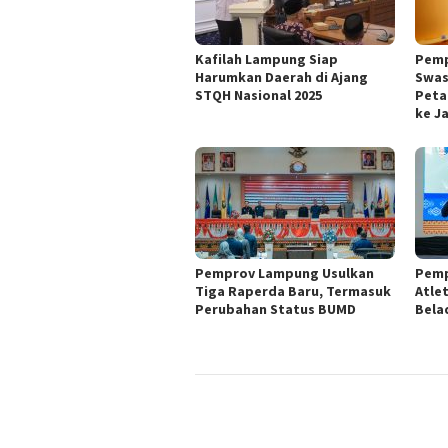
Kafilah Lampung Siap
Pemp
Harumkan Daerah di Ajang
Swas
STQH Nasional 2025
Peta
ke J
Pemprov Lampung Usulkan
Pemp
Tiga Raperda Baru, Termasuk
Atle
Perubahan Status BUMD
Belad