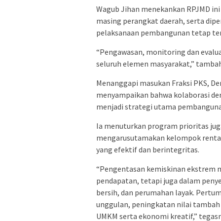
Wagub Jihan menekankan RPJMD ini 
masing perangkat daerah, serta dipe
pelaksanaan pembangunan tetap teru
“Pengawasan, monitoring dan evaluas
seluruh elemen masyarakat,” tamba
Menanggapi masukan Fraksi PKS, De
menyampaikan bahwa kolaborasi deng
menjadi strategi utama pembanguna
Ia menuturkan program prioritas juga
mengarusutamakan kelompok rentan s
yang efektif dan berintegritas.
“Pengentasan kemiskinan ekstrem m
pendapatan, tetapi juga dalam penye
bersih, dan perumahan layak. Pertu
unggulan, peningkatan nilai tambah
UMKM serta ekonomi kreatif,” tegasn