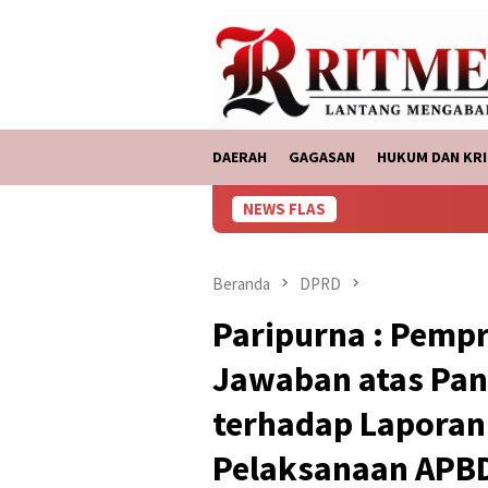
Loncat
tutup
ke
konten
DAERAH
GAGASAN
HUKUM DAN KRI
NEWS FLAS
Beranda
DPRD
Paripurna : Pem
Jawaban atas P
terhadap Lapora
Pelaksanaan APB