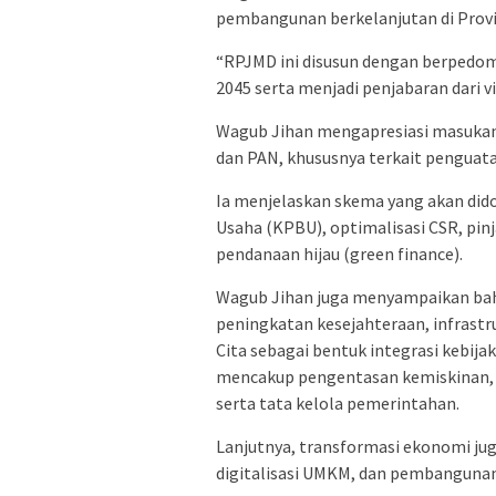
pembangunan berkelanjutan di Prov
“RPJMD ini disusun dengan berped
2045 serta menjadi penjabaran dari vi
Wagub Jihan mengapresiasi masukan 
dan PAN, khususnya terkait penguat
Ia menjelaskan skema yang akan did
Usaha (KPBU), optimalisasi CSR, pi
pendanaan hijau (green finance).
Wagub Jihan juga menyampaikan ba
peningkatan kesejahteraan, infrastr
Cita sebagai bentuk integrasi kebij
mencakup pengentasan kemiskinan, 
serta tata kelola pemerintahan.
Lanjutnya, transformasi ekonomi jug
digitalisasi UMKM, dan pembangunan