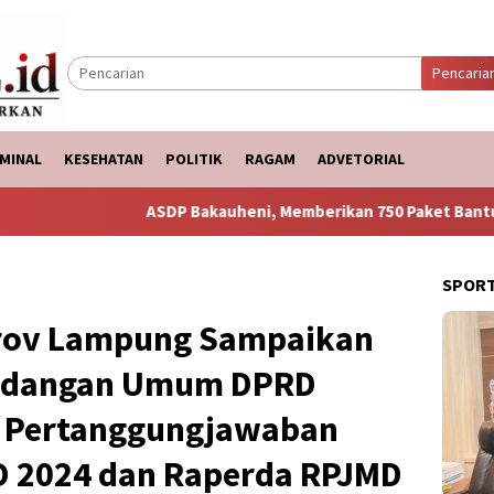
Pencaria
MINAL
KESEHATAN
POLITIK
RAGAM
ADVETORIAL
ASDP Bakauheni, Memberikan 750 Paket Bantuan Ke Korban
SPOR
prov Lampung Sampaikan
andangan Umum DPRD
n Pertanggungjawaban
D 2024 dan Raperda RPJMD