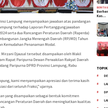
BERITA 
Berhen
Kas…
insi Lampung menyampaikan jawaban atas pandangan
 Lampung terhadap Laporan Pertanggungjawaban
024 serta dua Rancangan Peraturan Daerah (Raperda)
Pembangunan Jangka Menengah Daerah (RPJMD) Tahun
 dan Kemudahan Penanaman Modal.
irzani Djausal tersebut disampaikan oleh Wakil
lam Rapat Paripurna Dewan Perwakilan Rakyat Daerah
idang Paripurna DPRD Provinsi Lampung, Rabu
TOPIK
DE
pung, kami menyampaikan apresiasi dan terima kasih
LA
asi dari seluruh Fraksi,” ujarnya.
D
an yang disampaikan sebagai bentuk komitmen
L
cangan Peraturan Daerah dan meningkatkan kualitas
ah.