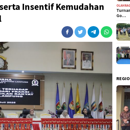
serta Insentif Kemudahan
OLAHRA
Turnam
Go…
l
REGIO