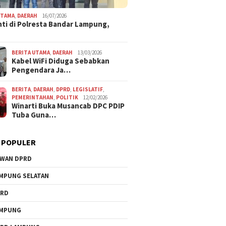
UTAMA
,
DAERAH
16/07/2026
ti di Polresta Bandar Lampung,
BERITA UTAMA
,
DAERAH
13/03/2026
Kabel WiFi Diduga Sebabkan
Pengendara Ja…
BERITA
,
DAERAH
,
DPRD
,
LEGISLATIF
,
PEMERINTAHAN
,
POLITIK
12/02/2026
Winarti Buka Musancab DPC PDIP
Tuba Guna…
 POPULER
WAN DPRD
MPUNG SELATAN
PRD
AMPUNG