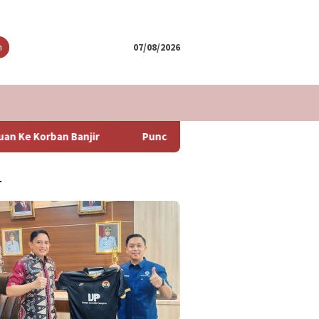
tutup
n
07/08/2026
 Banjir
Puncak Arus Balik Lebaran 2024 Diperkirakan Har
T