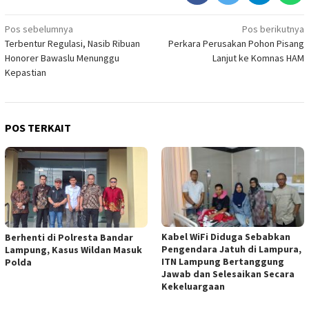
Navigasi
Pos sebelumnya
Pos berikutnya
Terbentur Regulasi, Nasib Ribuan
Perkara Perusakan Pohon Pisang
pos
Honorer Bawaslu Menunggu
Lanjut ke Komnas HAM
Kepastian
POS TERKAIT
Kabel WiFi Diduga Sebabkan
Berhenti di Polresta Bandar
Pengendara Jatuh di Lampura,
Lampung, Kasus Wildan Masuk
ITN Lampung Bertanggung
Polda
Jawab dan Selesaikan Secara
Kekeluargaan