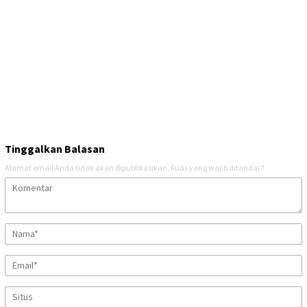
Tinggalkan Balasan
Alamat email Anda tidak akan dipublikasikan.
Ruas yang wajib ditandai
*