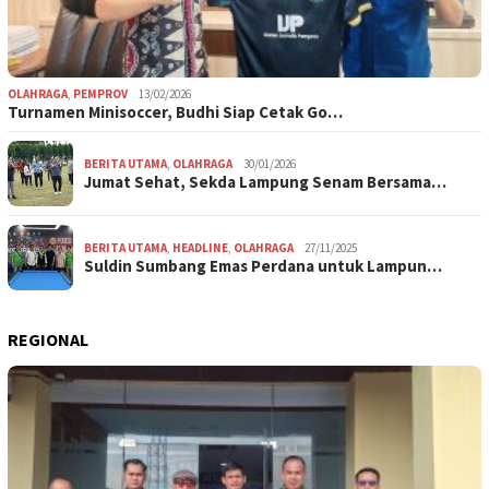
OLAHRAGA
,
PEMPROV
13/02/2026
Turnamen Minisoccer, Budhi Siap Cetak Go…
BERITA UTAMA
,
OLAHRAGA
30/01/2026
Jumat Sehat, Sekda Lampung Senam Bersama…
BERITA UTAMA
,
HEADLINE
,
OLAHRAGA
27/11/2025
Suldin Sumbang Emas Perdana untuk Lampun…
REGIONAL