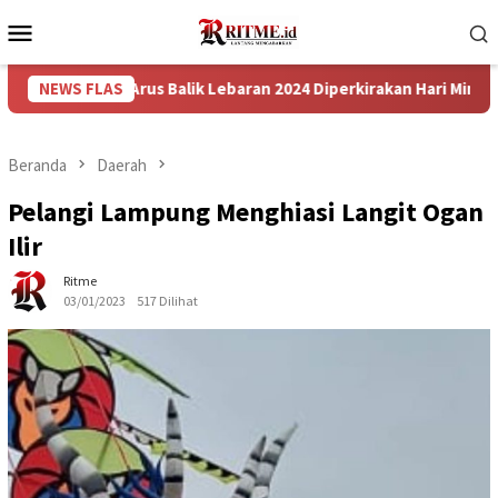
Loncat
Menu
ke
Mobile
konten
 Arus Balik Lebaran 2024 Diperkirakan Hari Minggu Besok
NEWS FLAS
Beranda
Daerah
Pelangi Lampung Menghiasi Langit Ogan
Ilir
Ritme
03/01/2023
517 Dilihat