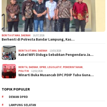
BERITA UTAMA
,
DAERAH
16/07/2026
Berhenti di Polresta Bandar Lampung, Kas…
BERITA UTAMA
,
DAERAH
13/03/2026
Kabel WiFi Diduga Sebabkan Pengendara Ja…
BERITA
,
DAERAH
,
DPRD
,
LEGISLATIF
,
PEMERINTAHAN
,
POLITIK
12/02/2026
Winarti Buka Musancab DPC PDIP Tuba Guna…
TOPIK POPULER
DEWAN DPRD
LAMPUNG SELATAN