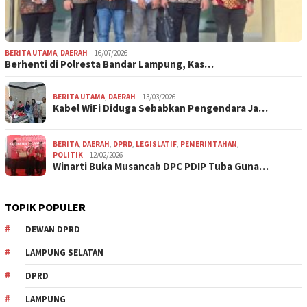
BERITA UTAMA
,
DAERAH
16/07/2026
Berhenti di Polresta Bandar Lampung, Kas…
BERITA UTAMA
,
DAERAH
13/03/2026
Kabel WiFi Diduga Sebabkan Pengendara Ja…
BERITA
,
DAERAH
,
DPRD
,
LEGISLATIF
,
PEMERINTAHAN
,
POLITIK
12/02/2026
Winarti Buka Musancab DPC PDIP Tuba Guna…
TOPIK POPULER
DEWAN DPRD
LAMPUNG SELATAN
DPRD
LAMPUNG