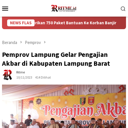
Loncat
Menu
ke
Mobile
konten
emberikan 750 Paket Bantuan Ke Korban Banjir
NEWS FLAS
Puncak A
Beranda
Pemprov
Pemprov Lampung Gelar Pengajian
Akbar di Kabupaten Lampung Barat
Ritme
10/11/2023
414 Dilihat