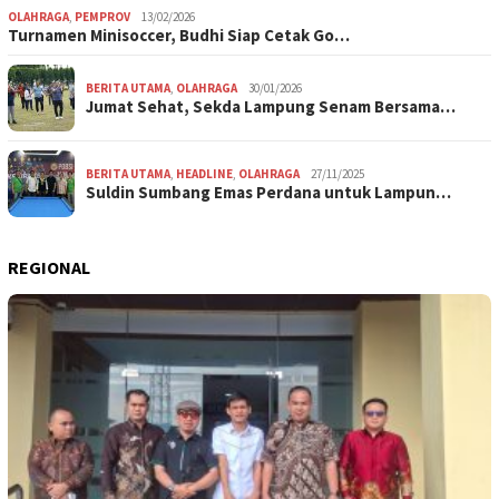
OLAHRAGA
,
PEMPROV
13/02/2026
Turnamen Minisoccer, Budhi Siap Cetak Go…
BERITA UTAMA
,
OLAHRAGA
30/01/2026
Jumat Sehat, Sekda Lampung Senam Bersama…
BERITA UTAMA
,
HEADLINE
,
OLAHRAGA
27/11/2025
Suldin Sumbang Emas Perdana untuk Lampun…
REGIONAL