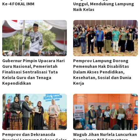
Ke-4 FOKAL IMM
Unggul, Mendukung Lampung
Naik Kelas
Gubernur Pimpin Upacara Hari
Pemprov Lampung Dorong
Guru Nasional, Pemerintah
Pemenuhan Hak Disabilitas
Finalisasi Sentralisasi Tata
Dalam Akses Pendidikan,
Kelola Guru dan Tenaga
Kesehatan, Sosial dan Dunia
Kependidikan
Kerja
Pemprov dan Dekranasda
Wagub Jihan Nurlela Luncurkan
Provinsi Lampung Sukses Gelar
Penyaluran BLT Sementara