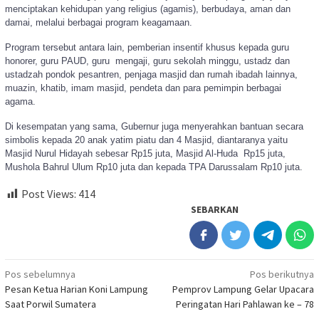
menciptakan kehidupan yang religius (agamis), berbudaya, aman dan
damai, melalui berbagai program keagamaan.
Program tersebut antara lain, pemberian insentif khusus kepada guru
honorer, guru PAUD, guru mengaji, guru sekolah minggu, ustadz dan
ustadzah pondok pesantren, penjaga masjid dan rumah ibadah lainnya,
muazin, khatib, imam masjid, pendeta dan para pemimpin berbagai
agama.
Di kesempatan yang sama, Gubernur juga menyerahkan bantuan secara
simbolis kepada 20 anak yatim piatu dan 4 Masjid, diantaranya yaitu
Masjid Nurul Hidayah sebesar Rp15 juta, Masjid Al-Huda Rp15 juta,
Mushola Bahrul Ulum Rp10 juta dan kepada TPA Darussalam Rp10 juta.
Post Views:
414
SEBARKAN
Navigasi
Pos sebelumnya
Pos berikutnya
Pesan Ketua Harian Koni Lampung
Pemprov Lampung Gelar Upacara
pos
Saat Porwil Sumatera
Peringatan Hari Pahlawan ke – 78