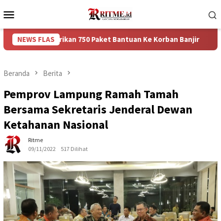
Loncat
Menu
ke
Mobile
konten
mberikan 750 Paket Bantuan Ke Korban Banjir
NEWS FLAS
Puncak Ar
Beranda
Berita
Pemprov Lampung Ramah Tamah
Bersama Sekretaris Jenderal Dewan
Ketahanan Nasional
Ritme
09/11/2022
517 Dilihat