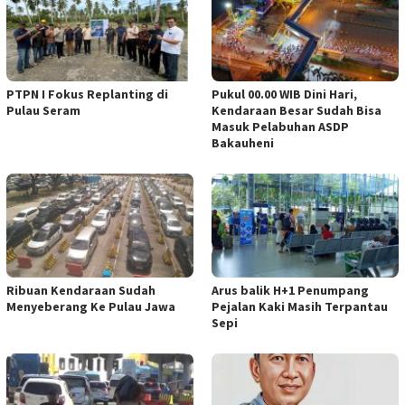
PTPN I Fokus Replanting di
Pukul 00.00 WIB Dini Hari,
Pulau Seram
Kendaraan Besar Sudah Bisa
Masuk Pelabuhan ASDP
Bakauheni
Ribuan Kendaraan Sudah
Arus balik H+1 Penumpang
Menyeberang Ke Pulau Jawa
Pejalan Kaki Masih Terpantau
Sepi