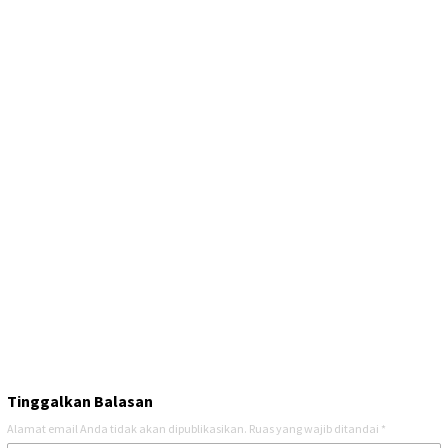
Tinggalkan Balasan
Alamat email Anda tidak akan dipublikasikan.
Ruas yang wajib ditandai
*