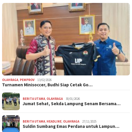
OLAHRAGA
,
PEMPROV
13/02/2026
Turnamen Minisoccer, Budhi Siap Cetak Go…
BERITA UTAMA
,
OLAHRAGA
30/01/2026
Jumat Sehat, Sekda Lampung Senam Bersama…
BERITA UTAMA
,
HEADLINE
,
OLAHRAGA
27/11/2025
Suldin Sumbang Emas Perdana untuk Lampun…