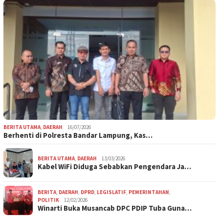
BERITA UTAMA
,
DAERAH
16/07/2026
Berhenti di Polresta Bandar Lampung, Kas…
BERITA UTAMA
,
DAERAH
13/03/2026
Kabel WiFi Diduga Sebabkan Pengendara Ja…
BERITA
,
DAERAH
,
DPRD
,
LEGISLATIF
,
PEMERINTAHAN
,
POLITIK
12/02/2026
Winarti Buka Musancab DPC PDIP Tuba Guna…