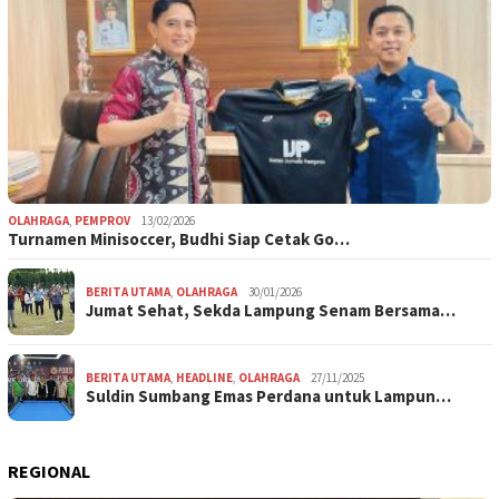
OLAHRAGA
,
PEMPROV
13/02/2026
Turnamen Minisoccer, Budhi Siap Cetak Go…
BERITA UTAMA
,
OLAHRAGA
30/01/2026
Jumat Sehat, Sekda Lampung Senam Bersama…
BERITA UTAMA
,
HEADLINE
,
OLAHRAGA
27/11/2025
Suldin Sumbang Emas Perdana untuk Lampun…
REGIONAL