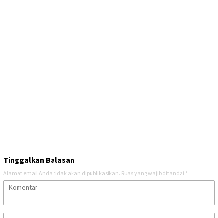
Tinggalkan Balasan
Alamat email Anda tidak akan dipublikasikan.
Ruas yang wajib ditandai
*