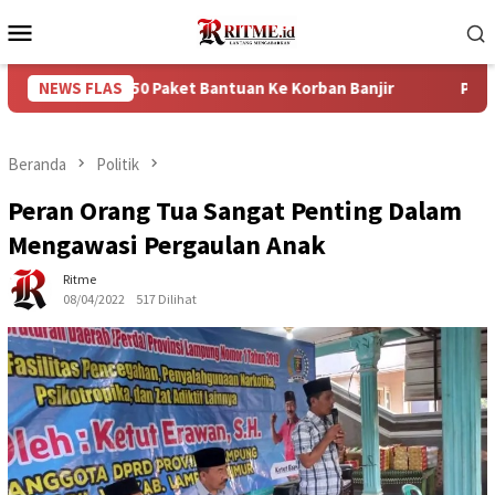
Loncat
Menu
ke
Mobile
konten
an 750 Paket Bantuan Ke Korban Banjir
NEWS FLAS
Puncak Arus Bal
Beranda
Politik
Peran Orang Tua Sangat Penting Dalam
Mengawasi Pergaulan Anak
Ritme
08/04/2022
517 Dilihat