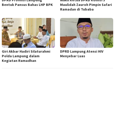
DPRD Provinsi Lampung
Wakil Ketua DPRD Komisi 3
Bentuk Pansus Bahas LHP BPK
Maulidah Zauroh Pimpin Safari
Ramadan di Tubaba
Giri Akbar Hadiri Silaturahmi
DPRD Lampung Atensi HIV
Polda Lampung dalam
Menyebar Luas
Kegiatan Ramadhan