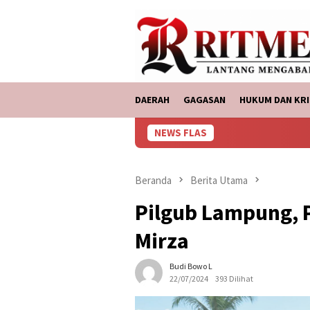
Loncat
tutup
ke
konten
DAERAH
GAGASAN
HUKUM DAN KRI
NEWS FLAS
ASD
Beranda
Berita Utama
Pilgub Lampung, 
Mirza
Budi Bowo L
22/07/2024
393 Dilihat