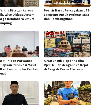
Terima Ditegur karena
Pesisir Barat Percayakan UTB
sik, Wito Diduga Ancam
Lampung Untuk Perkuat SDM
arga Bendahara Umum
dan Pembangunan
Lampung
s HPN dan Porwanas
APBD untuk Siapa? Ketika
 Siapkan Publikasi Masif
Rp35 Miliar Mengalir ke Kejati
lkan Lampung ke Pentas
di Tengah Rezim Efisiensi
onal