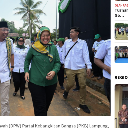
OLAHRA
Turnam
Go…
REGIO
yah (DPW) Partai Kebangkitan Bangsa (PKB) Lampung,