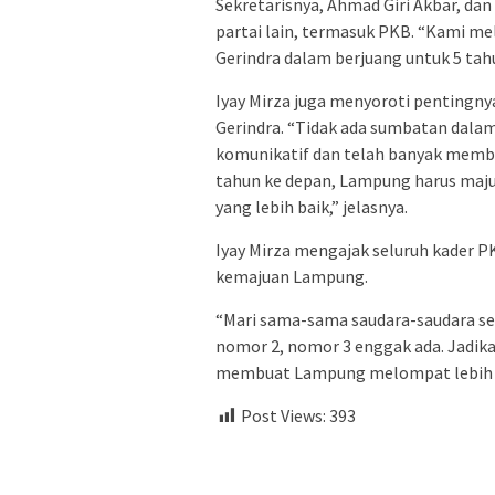
Sekretarisnya, Ahmad Giri Akbar, dan
partai lain, termasuk PKB. “Kami me
Gerindra dalam berjuang untuk 5 tah
Iyay Mirza juga menyoroti pentingny
Gerindra. “Tidak ada sumbatan dalam
komunikatif dan telah banyak memba
tahun ke depan, Lampung harus maju
yang lebih baik,” jelasnya.
Iyay Mirza mengajak seluruh kader P
kemajuan Lampung.
“Mari sama-sama saudara-saudara seka
nomor 2, nomor 3 enggak ada. Jadi
membuat Lampung melompat lebih ma
Post Views:
393