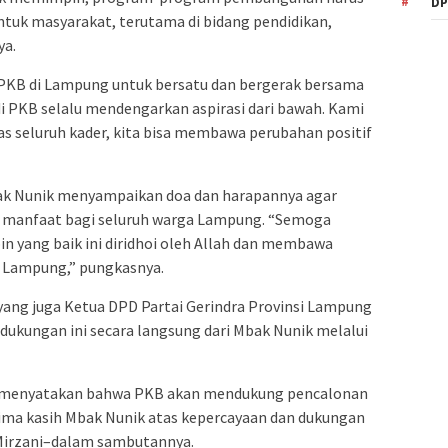
DP
tuk masyarakat, terutama di bidang pendidikan,
ya.
PKB di Lampung untuk bersatu dan bergerak bersama
 PKB selalu mendengarkan aspirasi dari bawah. Kami
as seluruh kader, kita bisa membawa perubahan positif
k Nunik menyampaikan doa dan harapannya agar
 manfaat bagi seluruh warga Lampung. “Semoga
n yang baik ini diridhoi oleh Allah dan membawa
t Lampung,” pungkasnya.
yang juga Ketua DPD Partai Gerindra Provinsi Lampung
kungan ini secara langsung dari Mbak Nunik melalui
 menyatakan bahwa PKB akan mendukung pencalonan
ima kasih Mbak Nunik atas kepercayaan dan dukungan
 Mirzani–dalam sambutannya.