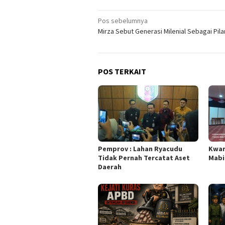
Navigasi
Pos sebelumnya
Mirza Sebut Generasi Milenial Sebagai Pil
pos
POS TERKAIT
Pemprov : Lahan Ryacudu
Kwar
Tidak Pernah Tercatat Aset
Mabi
Daerah