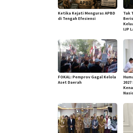
Ketika Kejati Menguras APBD
Tak 
di Tengah Efesiensi
Beri
Kelu
IJP 
FOKAL: Pemprov Gagal Kelola
Huma
Aset Daerah
2027
Kena
Nasi