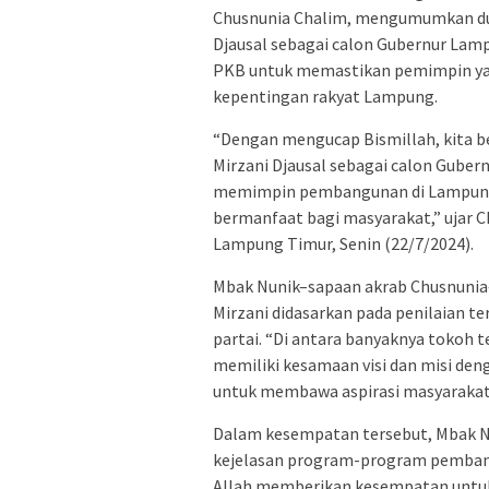
Chusnunia Chalim, mengumumkan du
Djausal sebagai calon Gubernur Lam
PKB untuk memastikan pemimpin yang
kepentingan rakyat Lampung.
“Dengan mengucap Bismillah, kita
Mirzani Djausal sebagai calon Gubern
memimpin pembangunan di Lampung
bermanfaat bagi masyarakat,” ujar C
Lampung Timur, Senin (22/7/2024).
Mbak Nunik–sapaan akrab Chusnun
Mirzani didasarkan pada penilaian te
partai. “Di antara banyaknya tokoh 
memiliki kesamaan visi dan misi deng
untuk membawa aspirasi masyarakat,
Dalam kesempatan tersebut, Mbak N
kejelasan program-program pembang
Allah memberikan kesempatan unt