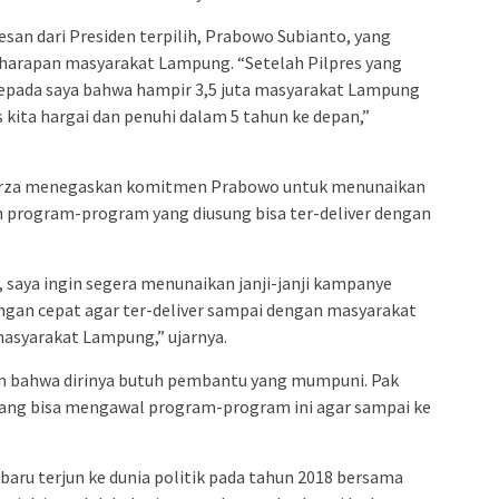
san dari Presiden terpilih, Prabowo Subianto, yang
arapan masyarakat Lampung. “Setelah Pilpres yang
 kepada saya bahwa hampir 3,5 juta masyarakat Lampung
kita hargai dan penuhi dalam 5 tahun ke depan,”
Mirza menegaskan komitmen Prabowo untuk menunaikan
n program-program yang diusung bisa ter-deliver dengan
saya ingin segera menunaikan janji-janji kampanye
ngan cepat agar ter-deliver sampai dengan masyarakat
syarakat Lampung,” ujarnya.
n bahwa dirinya butuh pembantu yang mumpuni. Pak
ng bisa mengawal program-program ini agar sampai ke
aru terjun ke dunia politik pada tahun 2018 bersama