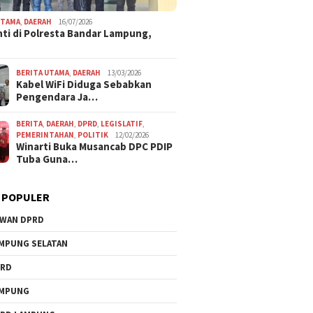
UTAMA
,
DAERAH
16/07/2026
ti di Polresta Bandar Lampung,
BERITA UTAMA
,
DAERAH
13/03/2026
Kabel WiFi Diduga Sebabkan
Pengendara Ja…
BERITA
,
DAERAH
,
DPRD
,
LEGISLATIF
,
PEMERINTAHAN
,
POLITIK
12/02/2026
Winarti Buka Musancab DPC PDIP
Tuba Guna…
 POPULER
WAN DPRD
MPUNG SELATAN
PRD
AMPUNG