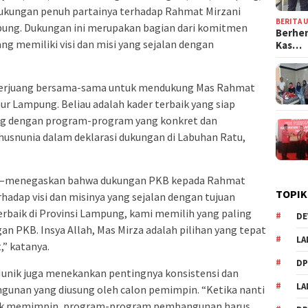
kungan penuh partainya terhadap Rahmat Mirzani
BERITA 
pung. Dukungan ini merupakan bagian dari komitmen
Berhen
 memiliki visi dan misi yang sejalan dengan
Kas…
 berjuang bersama-sama untuk mendukung Mas Rahmat
ur Lampung. Beliau adalah kader terbaik yang siap
 dengan program-program yang konkret dan
husnunia dalam deklarasi dukungan di Labuhan Ratu,
ia–menegaskan bahwa dukungan PKB kepada Rahmat
TOPIK
rhadap visi dan misinya yang sejalan dengan tujuan
terbaik di Provinsi Lampung, kami memilih yang paling
DE
an PKB. Insya Allah, Mas Mirza adalah pilihan yang tepat
LA
” katanya.
D
unik juga menekankan pentingnya konsistensi dan
L
unan yang diusung oleh calon pemimpin. “Ketika nanti
uk memimpin, program-program pembangunan harus