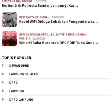
BERITA UTAMA
,
DAERAH
16/07/2026
Berhenti di Polresta Bandar Lampung, Kas…
BERITA UTAMA
,
DAERAH
13/03/2026
Kabel WiFi Diduga Sebabkan Pengendara Ja…
BERITA
,
DAERAH
,
DPRD
,
LEGISLATIF
,
PEMERINTAHAN
,
POLITIK
12/02/2026
Winarti Buka Musancab DPC PDIP Tuba Guna…
TOPIK POPULER
DEWAN DPRD
LAMPUNG SELATAN
DPRD
LAMPUNG
DPRD LAMPUNG