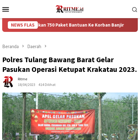
Loncat
Menu
ke
Mobile
konten
berikan 750 Paket Bantuan Ke Korban Banjir
NEWS FLAS
Puncak Aru
Beranda
Daerah
Polres Tulang Bawang Barat Gelar
Pasukan Operasi Ketupat Krakatau 2023.
Ritme
18/04/2023
414 Dilihat