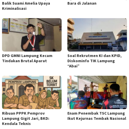
Balik Suami Amelia Upaya
Bara di Jalanan
Kriminalisasi
DPD GMNI Lampung Kecam
Soal Rekrutmen KI dan KPID,
Tindakan Brutal Aparat
Diskominfo TIK Lampung
“Abai”
Ribuan PPPK Pemprov
Enam Penembak TSC Lampung
Lampung Gigit Jari, BKD:
Ikut Kejurnas Tembak Nasional
Kendala Teknis