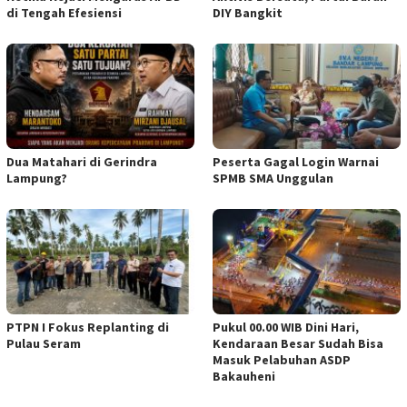
di Tengah Efesiensi
DIY Bangkit
Dua Matahari di Gerindra
Peserta Gagal Login Warnai
Lampung?
SPMB SMA Unggulan
PTPN I Fokus Replanting di
Pukul 00.00 WIB Dini Hari,
Pulau Seram
Kendaraan Besar Sudah Bisa
Masuk Pelabuhan ASDP
Bakauheni