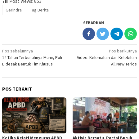
Post Views:
853
Gerindra
Tag Berita
SEBARKAN
Navigasi
Pos sebelumnya
Pos berikutnya
14 Tahun Terbunuhnya Munir, Polri
Video: Kelemahan dan Kelebihan
pos
Didesak Bentuk Tim Khusus
All New Terios
POS TERKAIT
Ketika Kejati Menguras APBD
Aktivis Bersatu, Partai Buruh