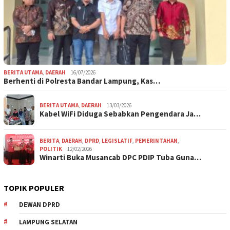
BERITA UTAMA
,
DAERAH
16/07/2026
Berhenti di Polresta Bandar Lampung, Kas…
BERITA UTAMA
,
DAERAH
13/03/2026
Kabel WiFi Diduga Sebabkan Pengendara Ja…
BERITA
,
DAERAH
,
DPRD
,
LEGISLATIF
,
PEMERINTAHAN
,
POLITIK
12/02/2026
Winarti Buka Musancab DPC PDIP Tuba Guna…
TOPIK POPULER
DEWAN DPRD
LAMPUNG SELATAN