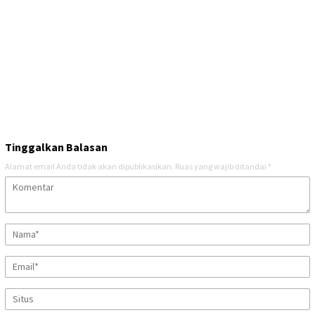
Tinggalkan Balasan
Alamat email Anda tidak akan dipublikasikan.
Ruas yang wajib ditandai
*