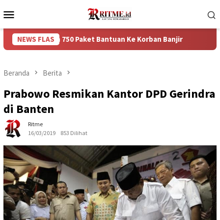
Loncat
Menu
ke
Mobile
konten
rikan 750 Paket Bantuan Ke Korban Banjir
NEWS FLAS
Puncak Arus B
Beranda
Berita
Prabowo Resmikan Kantor DPD Gerindra
di Banten
Ritme
16/03/2019
853 Dilihat