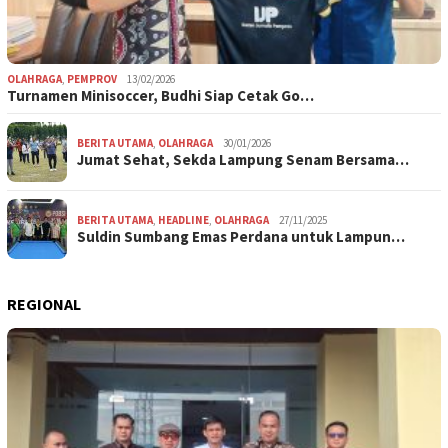
OLAHRAGA
,
PEMPROV
13/02/2026
Turnamen Minisoccer, Budhi Siap Cetak Go…
BERITA UTAMA
,
OLAHRAGA
30/01/2026
Jumat Sehat, Sekda Lampung Senam Bersama…
BERITA UTAMA
,
HEADLINE
,
OLAHRAGA
27/11/2025
Suldin Sumbang Emas Perdana untuk Lampun…
REGIONAL